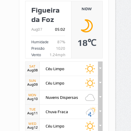
Figueira
NOW
da Foz
Aug07
05:02
18℃
Humidade
87%
Pressão
1020
Vento
1.24mph
SAT
Céu Limpo
Aug08
SUN
Céu Limpo
Aug09
MON
Nuvens Dispersas
Aug10
TUE
Chuva Fraca
Aug11
WED
Céu Limpo
Aug12