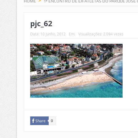
HOME
1º ENCONTRO DE EX-ATLETAS DO PARQUE JOSÉ
pjc_62
Data:
10 Junho, 2012
Em:
Visualizações: 2.094 vezes
Share
0