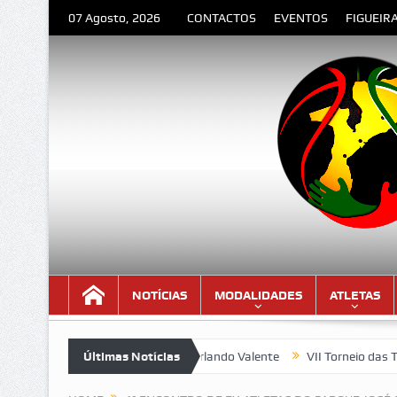
07 Agosto, 2026
CONTACTOS
EVENTOS
FIGUEIR
NOTÍCIAS
MODALIDADES
ATLETAS
DESPEDIDA” – Poema de Orlando Valente
Últimas Notícias
VII Torneio das Trasei