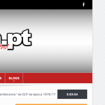
S
BLOGS
anos” do GCF da época 1976/77)
Aniversariantes do mês de AGOSTO
3:03:05