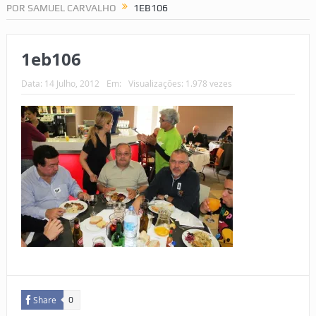
POR SAMUEL CARVALHO
1EB106
1eb106
Data:
14 Julho, 2012
Em:
Visualizações: 1.978 vezes
Share
0