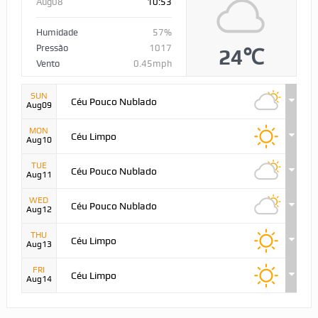
Aug08
10:53
Humidade
57%
Pressão
1017
24℃
Vento
0.45mph
SUN
Céu Pouco Nublado
Aug09
MON
Céu Limpo
Aug10
TUE
Céu Pouco Nublado
Aug11
WED
Céu Pouco Nublado
Aug12
THU
Céu Limpo
Aug13
FRI
Céu Limpo
Aug14