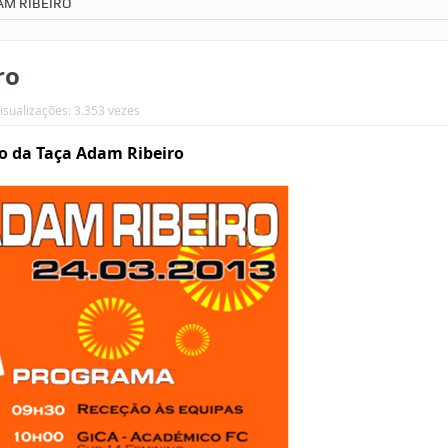
AM RIBEIRO
ro
isualizações: 3.353 vezes
ão da Taça Adam Ribeiro