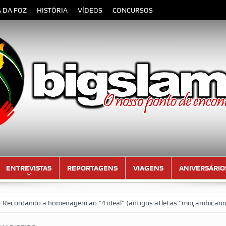
A DA FOZ
HISTÓRIA
VÍDEOS
CONCURSOS
ENTREVISTAS
REPORTAGENS
VIAGENS
ANIVERSÁRIO
do a homenagem ao “4 ideal” (antigos atletas “moçambicanos” do GCF d