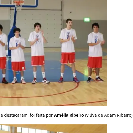
e destacaram, foi feita por
Amélia Ribeiro
(viúva de Adam Ribeiro)