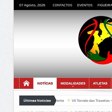
07 Agosto, 2026
CONTACTOS
EVENTOS
FIGUEIR
NOTÍCIAS
MODALIDADES
ATLETAS
Poema de Orlando Valente
Últimas Notícias
VII Torneio das Traseiras – Recordan