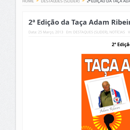
HOME
DESTAQUES (SLIDER)
2ª EDIÇÃO DA TAÇA AD
2ª Edição da Taça Adam Ribei
Data:
25 Março, 2013
Em:
DESTAQUES (SLIDER)
,
NOTÍCIAS
V
2ª Ediç