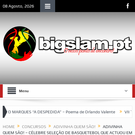
08 Agosto, 2026
Menu
ARQUES “A DESPEDIDA” – Poema de Orlando Valente
VII Torneio
o SCLM e de Moçambique
HOME
CONCURSOS
ADIVINHA QUEM SÃO!
ADIVINHA
QUEM SÃO! – CÉLEBRE SELEÇÃO DE BASQUETEBOL QUE ACTUOU EM