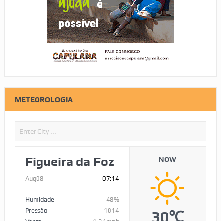
METEOROLOGIA
Figueira da Foz
NOW
Aug08
07:14
Humidade
48%
Pressão
1014
30℃