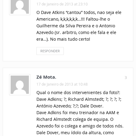
17 de Janeiro de 2013 at 23:10
O Dave Atkins “cantou” todos, nao seja ele
Americano, k,k,k,k,k,k…!!! Faltou-lhe o
Guilherme da Silva Pereira e o Antonio
Azevedo (sr. arbitro, como ele fala e ele
era…). No mais tudo certo!
RESPONDER
Zé Mota.
3
17 de Janeiro de 2013 at 10:48
Qual o nome dos intervenientes da foto?:
Dave Adkins; ?; Richard Almstedt; ?; ?; ?; ?;
António Azevedo; ?;?; Dale Dover.
Dave Adkins foi meu treinador na AAM e
Richard Almstedt colega de equipa. O
Azevedo foi o colega e amigo de todos nós.
Dale Dover, meu ídolo da altura, como