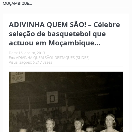
MOÇAMBIQUE…
ADIVINHA QUEM SÃO! – Célebre
seleção de basquetebol que
actuou em Moçambique…
Data:
16 Janeiro, 2013
Em:
ADIVINHA QUEM SÃO!
,
DESTAQUES (SLIDER)
Visualizações: 6.217 vezes