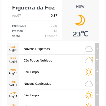
Figueira da Foz
NOW
Aug07
10:57
Humidade
72%
Pressão
1018
23℃
Vento
1.15mph
SAT
Nuvens Dispersas
Aug08
SUN
Céu Pouco Nublado
Aug09
MON
Céu Limpo
Aug10
TUE
Nuvens Quebradas
Aug11
WED
Céu Limpo
Aug12
THU