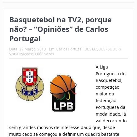
Basquetebol na TV2, porque
não? – “Opiniões” de Carlos
Portugal
Data:
29 Março, 2013
Em:
Carlos Portugal
,
DESTAQUES (SLIDER)
Visualizações: 3.688 vezes
A Liga
Portuguesa de
Basquetebol,
competição
maior da
federação
Portuguesa da
modalidade, lá
vai decorrendo
sem grandes motivos de interesse dado que, desde
muito cedo se começou a definir um quadro bastante