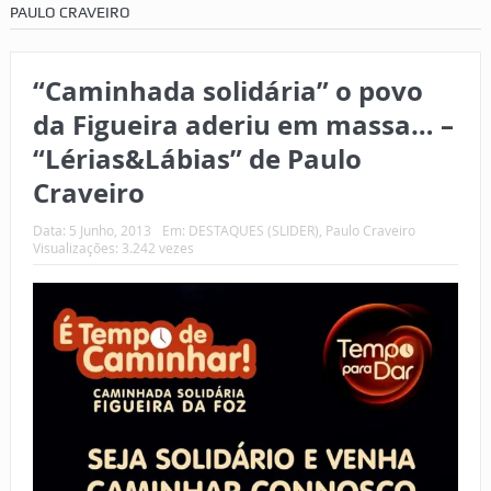
PAULO CRAVEIRO
“Caminhada solidária” o povo
da Figueira aderiu em massa… –
“Lérias&Lábias” de Paulo
Craveiro
Data:
5 Junho, 2013
Em:
DESTAQUES (SLIDER)
,
Paulo Craveiro
Visualizações: 3.242 vezes