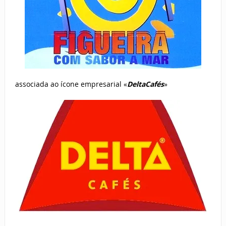
associada ao ícone empresarial «
DeltaCafés
»