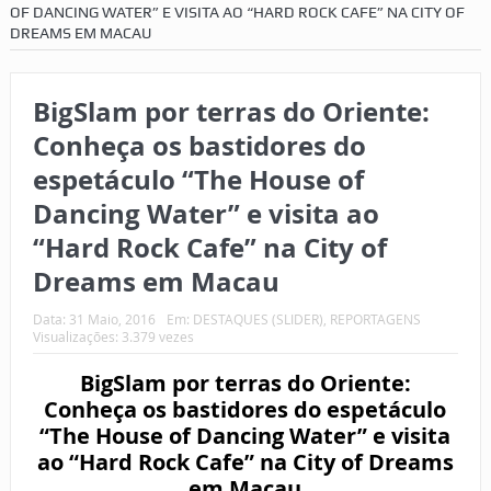
OF DANCING WATER” E VISITA AO “HARD ROCK CAFE” NA CITY OF
DREAMS EM MACAU
BigSlam por terras do Oriente:
Conheça os bastidores do
espetáculo “The House of
Dancing Water” e visita ao
“Hard Rock Cafe” na City of
Dreams em Macau
Data:
31 Maio, 2016
Em:
DESTAQUES (SLIDER)
,
REPORTAGENS
Visualizações: 3.379 vezes
BigSlam por terras do Oriente:
Conheça os bastidores do espetáculo
“The House of Dancing Water” e visita
ao “Hard Rock Cafe” na City of Dreams
em Macau