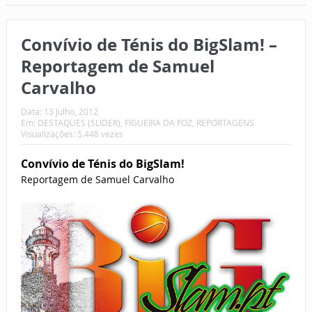
Convívio de Ténis do BigSlam! –
Reportagem de Samuel
Carvalho
Data:
13 Julho, 2012
Em:
DESTAQUES (SLIDER)
,
FIGUEIRA DA FOZ
,
REPORTAGENS
Visualizações: 5.448 vezes
Convívio de Ténis do BigSlam!
Reportagem de Samuel Carvalho