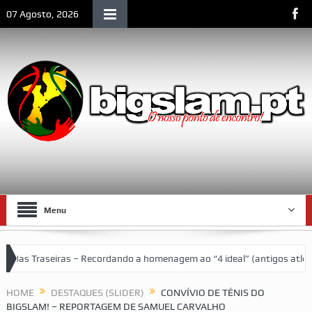
07 Agosto, 2026
Menu
homenagem ao “4 ideal” (antigos atletas “moçambicanos” do GCF da épo
HOME
DESTAQUES (SLIDER)
CONVÍVIO DE TÉNIS DO
BIGSLAM! – REPORTAGEM DE SAMUEL CARVALHO