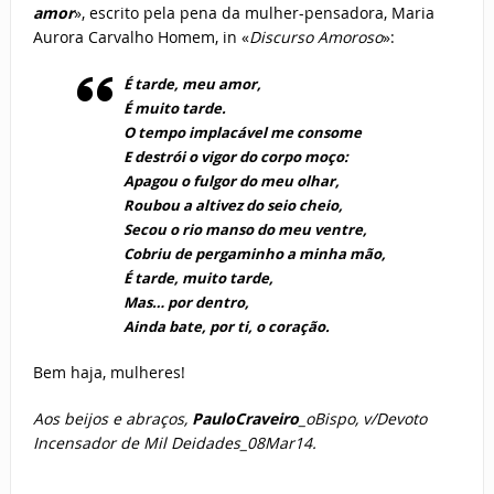
amor
», escrito pela pena da mulher-pensadora, Maria
Aurora Carvalho Homem, in «
Discurso Amoroso
»:
É tarde, meu amor,
É muito tarde.
O tempo implacável me consome
E destrói o vigor do corpo moço:
Apagou o fulgor do meu olhar,
Roubou a altivez do seio cheio,
Secou o rio manso do meu ventre,
Cobriu de pergaminho a minha mão,
É tarde, muito tarde,
Mas… por dentro,
Ainda bate, por ti, o coração.
Bem haja, mulheres!
Aos beijos e abraços,
PauloCraveiro
_oBispo, v/Devoto
Incensador de Mil Deidades_08Mar14.