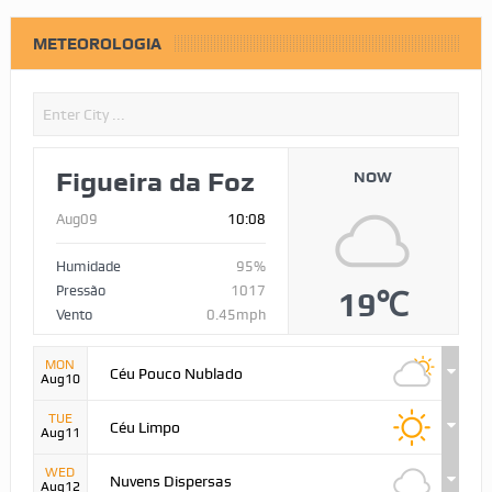
METEOROLOGIA
Figueira da Foz
NOW
Aug09
10:08
Humidade
95%
Pressão
1017
19℃
Vento
0.45mph
MON
Céu Pouco Nublado
Aug10
TUE
Céu Limpo
Aug11
WED
Nuvens Dispersas
Aug12