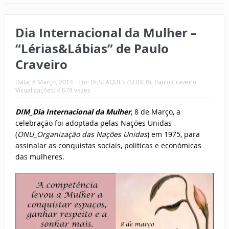
Dia Internacional da Mulher –
“Lérias&Lábias” de Paulo
Craveiro
Data:
8 Março, 2014
Em:
DESTAQUES (SLIDER)
,
Paulo Craveiro
Visualizações: 4.678 vezes
DIM_Dia Internacional da Mulher
, 8 de Março, a
celebração foi adoptada pelas Nações Unidas
(
ONU_Organização das Nações Unidas
) em 1975, para
assinalar as conquistas sociais, politicas e económicas
das mulheres.