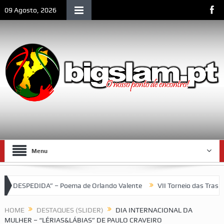
09 Agosto, 2026
Menu
DA” – Poema de Orlando Valente
VII Torneio das Traseiras – Re
HOME
DESTAQUES (SLIDER)
DIA INTERNACIONAL DA
MULHER – “LÉRIAS&LÁBIAS” DE PAULO CRAVEIRO