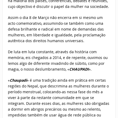
na maioria dos países, conferências, debates e reuniões,
cujo objectivo é discutir o papel da mulher na sociedade.
Assim o dia 8 de Março não encerra em si mesmo um
acto comemorativo, assumindo-se também como uma
defesa brilhante e radical em nome de demandas das
mulheres, em liberdade e igualdade, pela proclamação
autêntica dos direitos humanos universais.
De luta em luta constante, através da história com
memória, eis chegados a 2014, e de repente, ouvimos ou
lemos algo de diferente invadindo de súbito, como por
magia, o nosso deslumbramento, «
CHAUPADI
».
«
Chaupadi
» é uma tradição ainda em prática em certas
regiões do Nepal, que descrimina as mulheres durante o
período menstrual, colocando-as nessa fase do mês a
viver à parte da restante comunidade em que se
integram. Durante esses dias, as mulheres são obrigadas
a dormir em abrigos precários ou mesmo ao relento,
impedidas também de usar água de rede pública ou