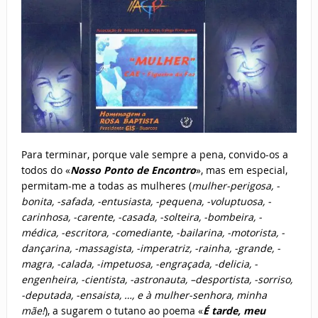
Para terminar, porque vale sempre a pena, convido-os a
todos do «
Nosso Ponto de Encontro
», mas em especial,
permitam-me a todas as mulheres (
mulher-perigosa, -
bonita, -safada, -entusiasta, -pequena, -voluptuosa, -
carinhosa, -carente, -casada, -solteira, -bombeira, -
médica, -escritora, -comediante, -bailarina, -motorista, -
dançarina, -massagista, -imperatriz, -rainha, -grande, -
magra, -calada, -impetuosa, -engraçada, -delicia, -
engenheira, -cientista, -astronauta, –desportista, -sorriso,
-deputada, -ensaista, …, e à mulher-senhora, minha
mãe!
), a sugarem o tutano ao poema «
É tarde, meu