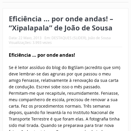
Eficiência … por onde andas! –
“Xipalapala” de João de Sousa
Data:
22 Maio, 2013
Em:
DESTAQUES (SLIDER)
,
João de Sousa
Visualizações: 3.993 vezes
Eficiência … por onde andas!
Se é leitor assíduo do blog do BigSlam (acredito que sim)
deve lembrar-se das agruras por que passou o meu
amigo Feniasse, relativamente à renovação da sua carta
de condução. Escrevi sobe isso o mês passado.
Permitam-me que recapitule, resumidamente. Feniasse,
meu companheiro de escola, precisou de renovar a sua
carta. Fez os procedimentos normais. Três semanas
depois, quando foi levantá-la no Instituto Nacional de
Transporte Terrestre é que foram elas. A fotografia tinha
sido mal tirada. Quando se preparava para tirar nova