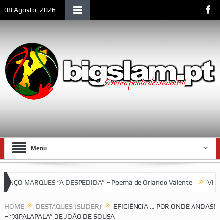
08 Agosto, 2026
Menu
MARQUES “A DESPEDIDA” – Poema de Orlando Valente
VII Torneio
o SCLM e de Moçambique
HOME
DESTAQUES (SLIDER)
EFICIÊNCIA … POR ONDE ANDAS!
– “XIPALAPALA” DE JOÃO DE SOUSA