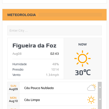
METEOROLOGIA
Figueira da Foz
NOW
Aug08
02:43
Humidade
48%
Pressão
1014
30℃
Vento
1.34mph
SUN
Céu Pouco Nublado
Aug09
MON
Céu Limpo
Aug10