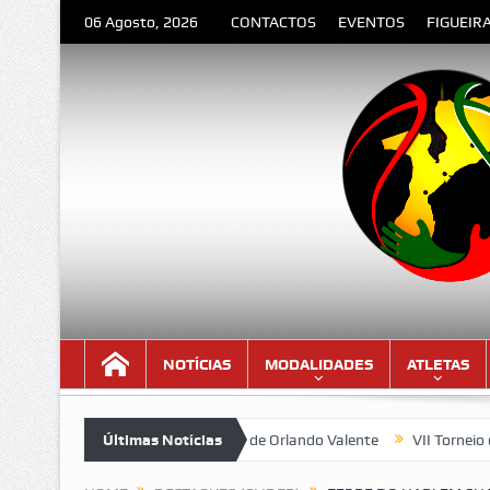
06 Agosto, 2026
CONTACTOS
EVENTOS
FIGUEIR
NOTÍCIAS
MODALIDADES
ATLETAS
“A DESPEDIDA” – Poema de Orlando Valente
Últimas Notícias
VII Torneio das Tra