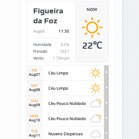
Figueira
NOW
da Foz
Aug06
11:30
22℃
Humidade
62%
Pressão
1021
Vento
1.79mph
FRI
Céu Limpo
Aug07
SAT
Céu Limpo
Aug08
SUN
Céu Pouco Nublado
Aug09
MON
Céu Pouco Nublado
Aug10
TUE
Nuvens Dispersas
Aug11