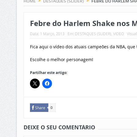
HOME
DESTAQUES (SLIDER)
FEBRE DO HARLEM SHA
Febre do Harlem Shake nos M
Data:
1 Março, 2013
Em:
DESTAQUES (SLIDER)
,
VIDEO
Visua
Fica aqui o vídeo dos atuais campeões da NBA, qu
Escolhe o melhor personagem!
Partilhar este artigo:
Share
0
DEIXE O SEU COMENTÁRIO