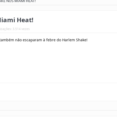
KE NOS MIAMI HEAT!
iami Heat!
lizações: 3.514 vezes
e também não escaparam à febre do Harlem Shake!