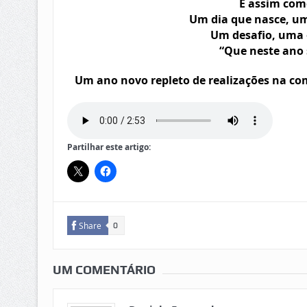
E assim co
Um dia que nasce, u
Um desafio, uma
“Que neste ano 
Um ano novo repleto de realizações na c
Partilhar este artigo:
Share
0
UM COMENTÁRIO