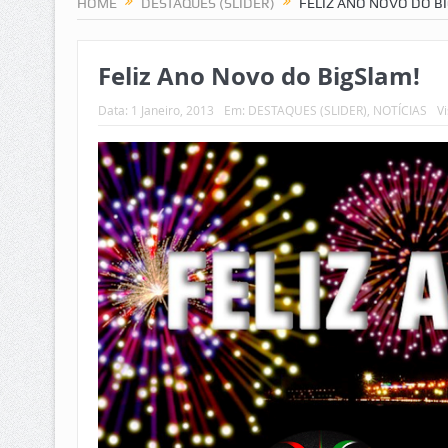
HOME
DESTAQUES (SLIDER)
FELIZ ANO NOVO DO B
Feliz Ano Novo do BigSlam!
Data:
1 Janeiro, 2013
Em:
DESTAQUES (SLIDER)
,
NOTÍCIAS
Vi