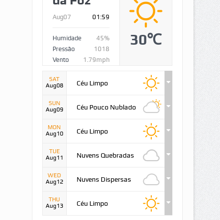
da Foz
Aug07
01:59
30℃
Humidade
45%
Pressão
1018
Vento
1.79mph
SAT
Céu Limpo
Aug08
SUN
Céu Pouco Nublado
Aug09
MON
Céu Limpo
Aug10
TUE
Nuvens Quebradas
Aug11
WED
Nuvens Dispersas
Aug12
THU
Céu Limpo
Aug13