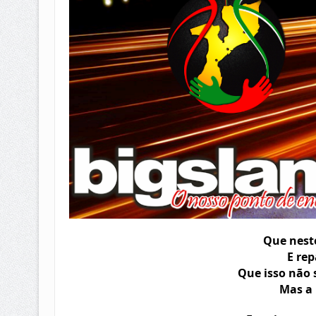
Que nest
E rep
Que isso não
Mas a 