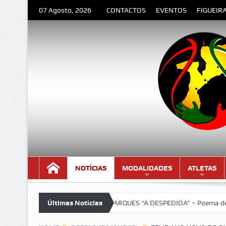
07 Agosto, 2026
CONTACTOS
EVENTOS
FIGUEIR
NOTÍCIAS
MODALIDADES
ATLETAS
ima!!!
LOURENÇO MARQUES “A DESPEDIDA” – Poema de Orlando Va
Últimas Notícias