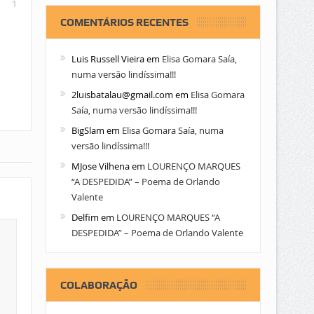
1
COMENTÁRIOS RECENTES
Luis Russell Vieira
em
Elisa Gomara Saía,
numa versão lindíssima!!!
2luisbatalau@gmail.com
em
Elisa Gomara
Saía, numa versão lindíssima!!!
BigSlam
em
Elisa Gomara Saía, numa
versão lindíssima!!!
MJose Vilhena
em
LOURENÇO MARQUES
“A DESPEDIDA” – Poema de Orlando
Valente
Delfim
em
LOURENÇO MARQUES “A
DESPEDIDA” – Poema de Orlando Valente
COLABORAÇÃO