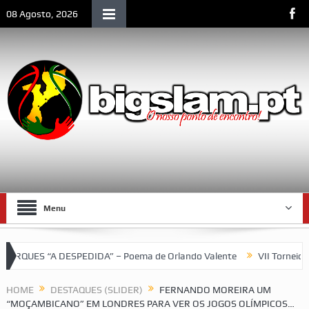
08 Agosto, 2026
Menu
 DESPEDIDA” – Poema de Orlando Valente
VII Torneio das Trase
e Moçambique
HOME
DESTAQUES (SLIDER)
FERNANDO MOREIRA UM
“MOÇAMBICANO” EM LONDRES PARA VER OS JOGOS OLÍMPICOS…