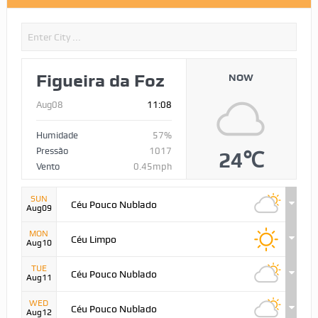
Figueira da Foz
NOW
Aug08
11:08
Humidade
57%
Pressão
1017
24℃
Vento
0.45mph
SUN
Céu Pouco Nublado
Aug09
MON
Céu Limpo
Aug10
TUE
Céu Pouco Nublado
Aug11
WED
Céu Pouco Nublado
Aug12