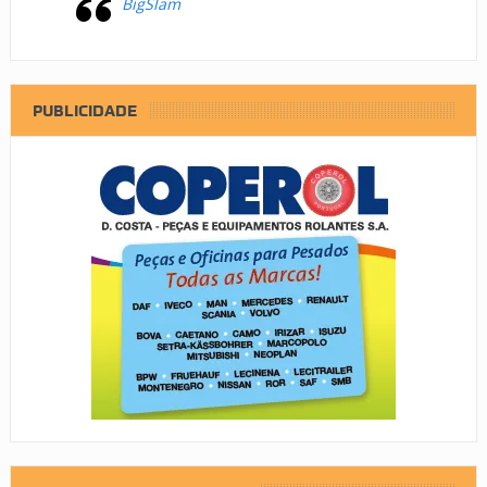
BigSlam
PUBLICIDADE