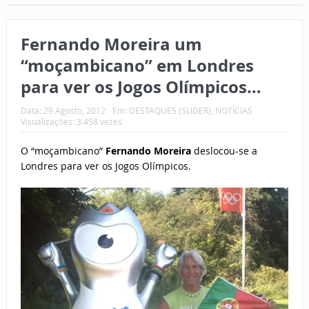
Fernando Moreira um
“moçambicano” em Londres
para ver os Jogos Olímpicos…
Data:
29 Agosto, 2012
Em:
DESTAQUES (SLIDER)
,
NOTÍCIAS
Visualizações: 3.458 vezes
O “moçambicano”
Fernando Moreira
deslocou-se a
Londres para ver os Jogos Olímpicos.