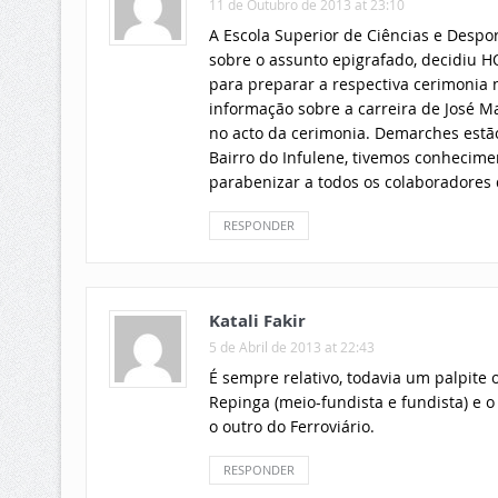
11 de Outubro de 2013 at 23:10
A Escola Superior de Ciências e Despo
sobre o assunto epigrafado, decidiu
para preparar a respectiva cerimonia
informação sobre a carreira de José M
no acto da cerimonia. Demarches estão 
Bairro do Infulene, tivemos conhecim
parabenizar a todos os colaboradores 
RESPONDER
Katali Fakir
5 de Abril de 2013 at 22:43
É sempre relativo, todavia um palpite o
Repinga (meio-fundista e fundista) e
o outro do Ferroviário.
RESPONDER