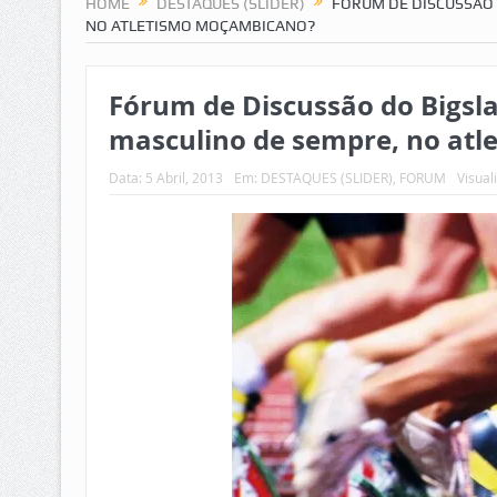
HOME
DESTAQUES (SLIDER)
FÓRUM DE DISCUSSÃO 
NO ATLETISMO MOÇAMBICANO?
Fórum de Discussão do Bigsla
masculino de sempre, no at
Data:
5 Abril, 2013
Em:
DESTAQUES (SLIDER)
,
FORUM
Visual