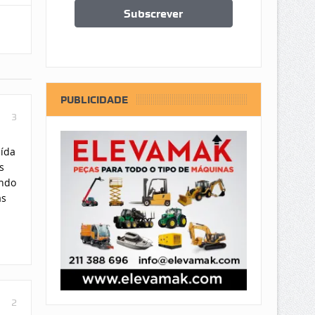
PUBLICIDADE
3
uída
s
endo
as
2