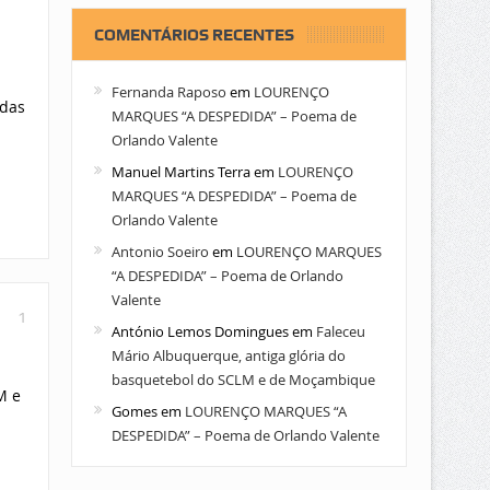
COMENTÁRIOS RECENTES
Fernanda Raposo
em
LOURENÇO
idas
MARQUES “A DESPEDIDA” – Poema de
Orlando Valente
Manuel Martins Terra
em
LOURENÇO
MARQUES “A DESPEDIDA” – Poema de
Orlando Valente
Antonio Soeiro
em
LOURENÇO MARQUES
“A DESPEDIDA” – Poema de Orlando
Valente
1
António Lemos Domingues
em
Faleceu
Mário Albuquerque, antiga glória do
basquetebol do SCLM e de Moçambique
M e
Gomes
em
LOURENÇO MARQUES “A
DESPEDIDA” – Poema de Orlando Valente