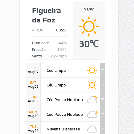
Figueira
NOW
da Foz
Aug06
03:26
30℃
Humidade
44%
Pressão
1019
Vento
2.24mph
FRI
Céu Limpo
Aug07
SAT
Céu Limpo
Aug08
SUN
Céu Pouco Nublado
Aug09
MON
Céu Pouco Nublado
Aug10
TUE
Nuvens Dispersas
Aug11