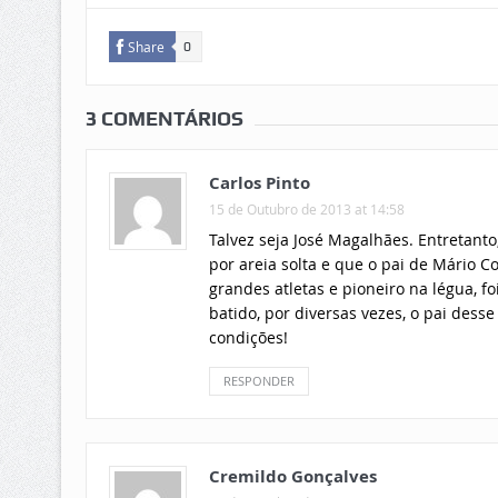
Share
0
3 COMENTÁRIOS
Carlos Pinto
15 de Outubro de 2013 at 14:58
Talvez seja José Magalhães. Entretant
por areia solta e que o pai de Mário 
grandes atletas e pioneiro na légua, f
batido, por diversas vezes, o pai dess
condições!
RESPONDER
Cremildo Gonçalves