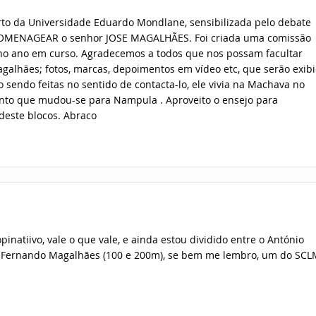
rto da Universidade Eduardo Mondlane, sensibilizada pelo debate
 HOMENAGEAR o senhor JOSE MAGALHÃES. Foi criada uma comissão
 no ano em curso. Agradecemos a todos que nos possam facultar
agalhães; fotos, marcas, depoimentos em vídeo etc, que serão exib
sendo feitas no sentido de contacta-lo, ele vivia na Machava no
ento que mudou-se para Nampula . Aproveito o ensejo para
deste blocos. Abraco
pinatiivo, vale o que vale, e ainda estou dividido entre o António
 o Fernando Magalhães (100 e 200m), se bem me lembro, um do SCL