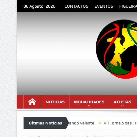
06 Agosto, 2026
CONTACTOS
EVENTOS
FIGUEIR
NOTÍCIAS
MODALIDADES
ATLETAS
PEDIDA” – Poema de Orlando Valente
Últimas Notícias
VII Torneio das Traseiras 