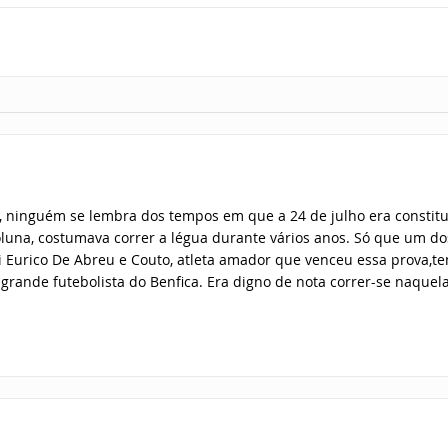
o, ninguém se lembra dos tempos em que a 24 de julho era constit
Coluna, costumava correr a légua durante vários anos. Só que um do
oi Eurico De Abreu e Couto, atleta amador que venceu essa prova,t
e grande futebolista do Benfica. Era digno de nota correr-se naquel