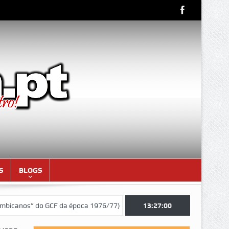
S
BLOGS
” do GCF da época 1976/77)
Aniversariantes do mês de AGOSTO de 
13:27:01