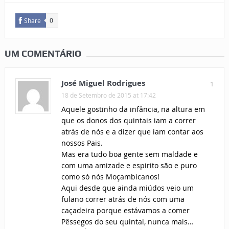
Share
0
UM COMENTÁRIO
José Miguel Rodrigues
1
18 de Setembro de 2015 at 17:42
Aquele gostinho da infância, na altura em
que os donos dos quintais iam a correr
atrás de nós e a dizer que iam contar aos
nossos Pais.
Mas era tudo boa gente sem maldade e
com uma amizade e espirito são e puro
como só nós Moçambicanos!
Aqui desde que ainda miúdos veio um
fulano correr atrás de nós com uma
caçadeira porque estávamos a comer
Pêssegos do seu quintal, nunca mais…