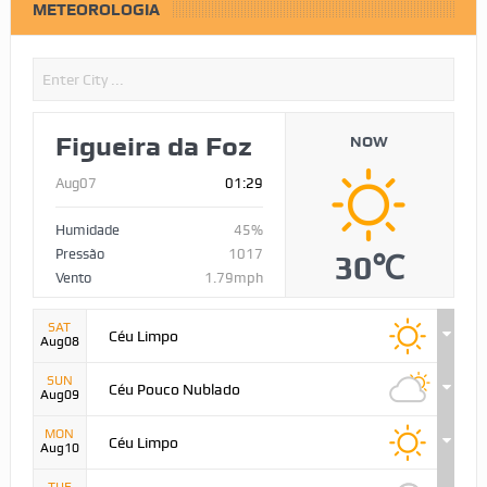
METEOROLOGIA
Figueira da Foz
NOW
Aug07
01:29
Humidade
45%
Pressão
1017
30℃
Vento
1.79mph
SAT
Céu Limpo
Aug08
SUN
Céu Pouco Nublado
Aug09
MON
Céu Limpo
Aug10
TUE