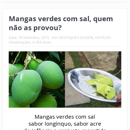
Mangas verdes com sal, quem
não as provou?
Data:
18 Setembro, 2015
Em:
DESTAQUES (SLIDER)
,
NOTÍCIAS
Visualizações: 4.183 vezes
Mangas verdes com sal
sabor longínquo, sabor acre