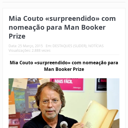
Mia Couto «surpreendido» com
nomeação para Man Booker
Prize
Data:
25 Março, 2015
Em:
DESTAQUES (SLIDER)
,
NOTÍCIAS
Visualizações: 2.888 vezes
Mia Couto «surpreendido» com nomeação para
Man Booker Prize