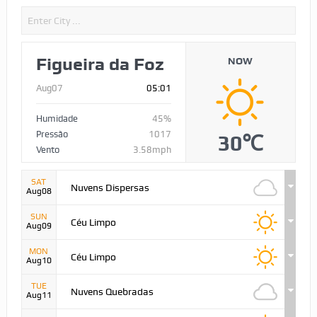
Figueira da Foz
NOW
Aug07
05:01
Humidade
45%
Pressão
1017
30℃
Vento
3.58mph
SAT
Nuvens Dispersas
Aug08
SUN
Céu Limpo
Aug09
MON
Céu Limpo
Aug10
TUE
Nuvens Quebradas
Aug11