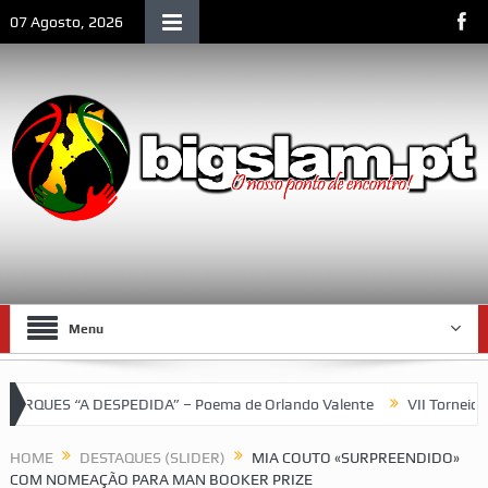
07 Agosto, 2026
Menu
ES “A DESPEDIDA” – Poema de Orlando Valente
VII Torneio das 
HOME
DESTAQUES (SLIDER)
MIA COUTO «SURPREENDIDO»
COM NOMEAÇÃO PARA MAN BOOKER PRIZE