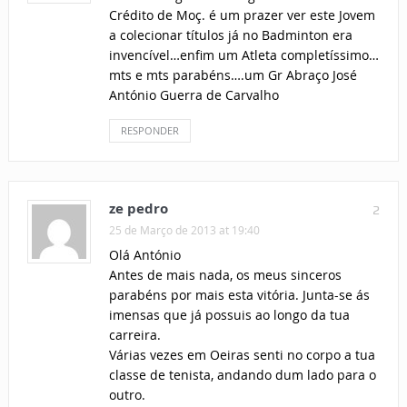
Crédito de Moç. é um prazer ver este Jovem
a colecionar títulos já no Badminton era
invencível…enfim um Atleta completíssimo…
mts e mts parabéns….um Gr Abraço José
António Guerra de Carvalho
RESPONDER
ze pedro
2
25 de Março de 2013 at 19:40
Olá António
Antes de mais nada, os meus sinceros
parabéns por mais esta vitória. Junta-se ás
imensas que já possuis ao longo da tua
carreira.
Várias vezes em Oeiras senti no corpo a tua
classe de tenista, andando dum lado para o
outro.