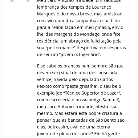
Meu caro António Trindade: Em saudosa
lembrança dos tempos de Lourenço
Marques e do nosso breve, mas amistoso
convívio quando acompanhava sua filha
para a reabilitação em meu ginásio, envio-
lhe, das margens do Mondego, onde fixei
residência, um abraço de felicitação pela
sua “performance” desportiva em vésperas
de ser um “jovem octogenário”.
E se cabelos brancos nem sempre são (ou
devem ser) sinal de uma desconsolada
velhice, havida pelo deputado Carlos
Peixoto como “peste grisalha”, o seu belo
exemplo (de “Técnico Superior de Lazer”,
como escreveria o nosso amigo Samuel),
meu caro António Trindade, atesta isso
mesmo. Mas estará esta pobre criatura a
pensar que as bancadas de São Bento são
elas, outrossim, aval de uma eterna
juventude plena de saúde? Ele há gente