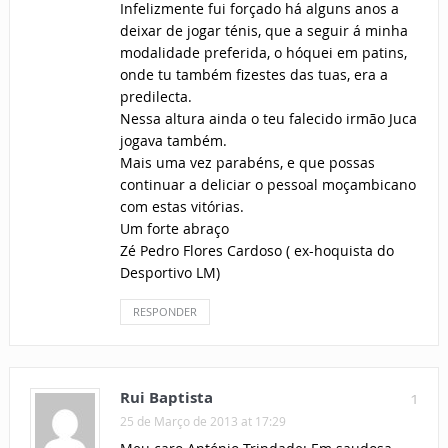
Infelizmente fui forçado há alguns anos a
deixar de jogar ténis, que a seguir á minha
modalidade preferida, o hóquei em patins,
onde tu também fizestes das tuas, era a
predilecta.
Nessa altura ainda o teu falecido irmão Juca
jogava também.
Mais uma vez parabéns, e que possas
continuar a deliciar o pessoal moçambicano
com estas vitórias.
Um forte abraço
Zé Pedro Flores Cardoso ( ex-hoquista do
Desportivo LM)
RESPONDER
Rui Baptista
1
25 de Março de 2013 at 17:29