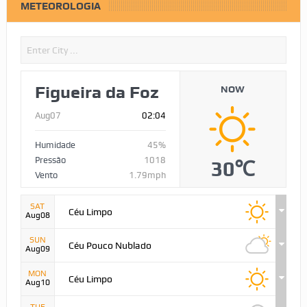
METEOROLOGIA
Figueira da Foz
NOW
Aug07
02:04
Humidade
45%
Pressão
1018
30℃
Vento
1.79mph
SAT
Céu Limpo
Aug08
SUN
Céu Pouco Nublado
Aug09
MON
Céu Limpo
Aug10