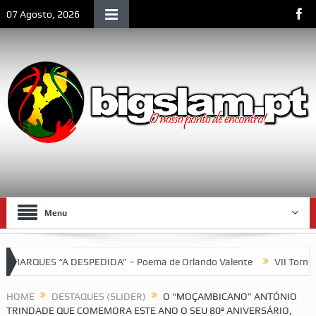
07 Agosto, 2026
Menu
ES “A DESPEDIDA” – Poema de Orlando Valente
VII Torneio das 
HOME
DESTAQUES (SLIDER)
O “MOÇAMBICANO” ANTÓNIO
TRINDADE QUE COMEMORA ESTE ANO O SEU 80º ANIVERSÁRIO,