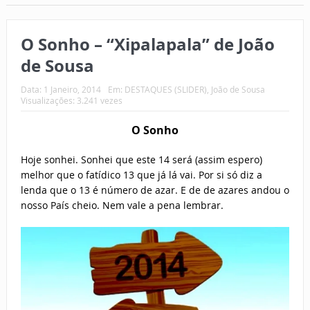
O Sonho – “Xipalapala” de João
de Sousa
Data:
1 Janeiro, 2014
Em:
DESTAQUES (SLIDER)
,
João de Sousa
Visualizações: 3.241 vezes
O Sonho
Hoje sonhei. Sonhei que este 14 será (assim espero)
melhor que o fatídico 13 que já lá vai. Por si só diz a
lenda que o 13 é número de azar. E de de azares andou o
nosso País cheio. Nem vale a pena lembrar.