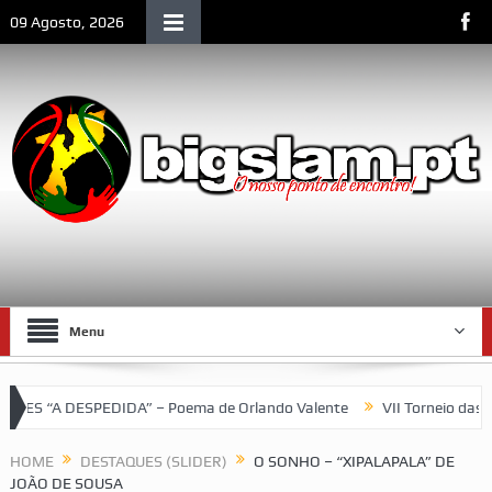
09 Agosto, 2026
Menu
PEDIDA” – Poema de Orlando Valente
VII Torneio das Traseiras 
ambique
HOME
DESTAQUES (SLIDER)
O SONHO – “XIPALAPALA” DE
JOÃO DE SOUSA