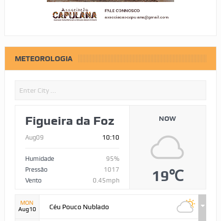
METEOROLOGIA
Figueira da Foz
NOW
Aug09
10:10
Humidade
95%
Pressão
1017
19℃
Vento
0.45mph
MON
Céu Pouco Nublado
Aug10