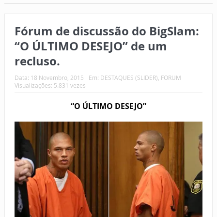
Fórum de discussão do BigSlam:
“O ÚLTIMO DESEJO” de um
recluso.
Data:
18 Novembro, 2015
Em:
DESTAQUES (SLIDER)
,
FORUM
Visualizações: 5.831 vezes
“O ÚLTIMO DESEJO”