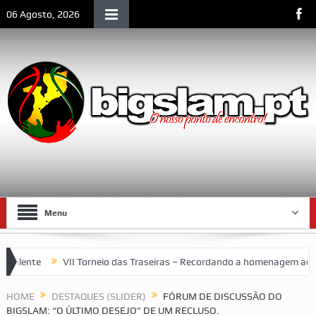
06 Agosto, 2026
Menu
te
VII Torneio das Traseiras – Recordando a homenagem ao “4 ide
mblemático da vida social de Lourenço Marques
HOME
DESTAQUES (SLIDER)
FÓRUM DE DISCUSSÃO DO
BIGSLAM: “O ÚLTIMO DESEJO” DE UM RECLUSO.