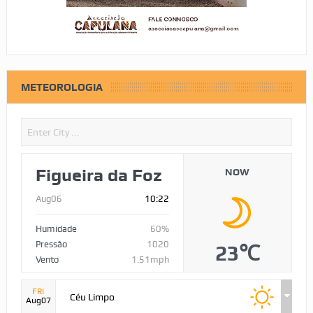
METEOROLOGIA
Figueira da Foz
NOW
Aug06
10:22
Humidade
60%
Pressão
1020
23℃
Vento
1.51mph
FRI
Céu Limpo
Aug07