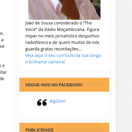
João de Sousa considerado o “The
Voice” da Rádio Moçambicana. Figura
s.
ímpar no meio jornalístico desportivo
 a
radiofónico e de quem muitos de nós
ase
guarda gratas recordações…
.
Veja aqui o seu currículo da sua longa
e brilhante carreira!
s e
itar
 de
SEGUE-NOS NO FACEBOOK!
BigSlam
PUBLICIDADE