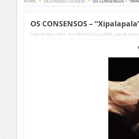
HOME
DESTAQUES (SLIDER)
OS CONSENSOS – “XIP
OS CONSENSOS – “Xipalapala”
Data:
28 Maio, 2014
Em:
DESTAQUES (SLIDER)
,
João de Sousa