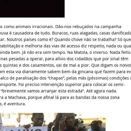
s como animais irracionais. Dão-nos rebuçados na campanha
va é causadora de tudo. Buracos, ruas alagadas, casas danificada
ar. Noutros países como é? Quando chove não se trabalha? Só que
reabilitação e melhoria das vias de acesso diz respeito, nada ou qu
inda bem. Já não era sem tempo. Na Matola, o inverso. Nada feito
s pesadas a operar, para alívio dos cidadãos que por sinal têm
as quintas e dos casamentos, vai de mal a pior. Que digam os noivo
izam esta via diariamente sabem bem da gincana que fazem para ev
 palco de paralisação dos “chapas”, pelas más (péssimas) condições
ansporte. Foi preciso intervenção superior para colocar os semi-
“brevemente vamos arranjar esta estrada”. Até agora nada.
ra a Machava, porque afinal lá para as bandas da nossa zona
, é aventura.