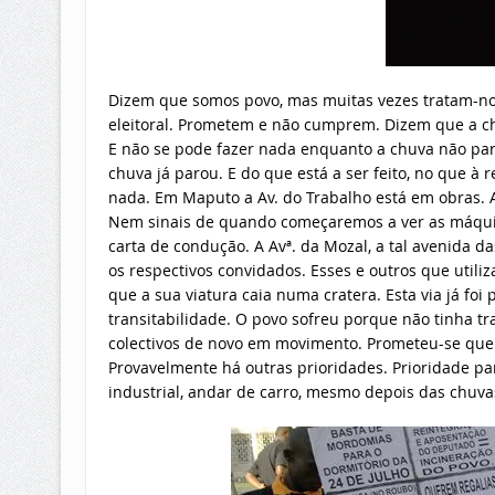
Dizem que somos povo, mas muitas vezes tratam-no
eleitoral. Prometem e não cumprem. Dizem que a chu
E não se pode fazer nada enquanto a chuva não par
chuva já parou. E do que está a ser feito, no que à 
nada. Em Maputo a Av. do Trabalho está em obras. A
Nem sinais de quando começaremos a ver as máquina
carta de condução. A Avª. da Mozal, a tal avenida d
os respectivos convidados. Esses e outros que util
que a sua viatura caia numa cratera. Esta via já foi
transitabilidade. O povo sofreu porque não tinha tr
colectivos de novo em movimento. Prometeu-se que 
Provavelmente há outras prioridades. Prioridade pa
industrial, andar de carro, mesmo depois das chuvas