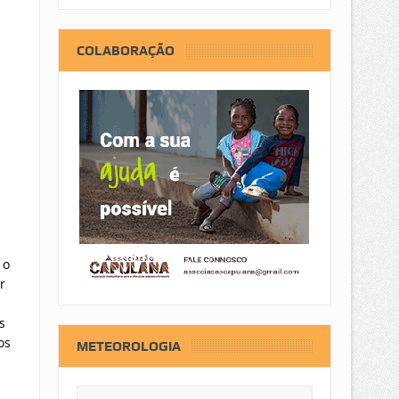
COLABORAÇÃO
 o
r
s
os
METEOROLOGIA