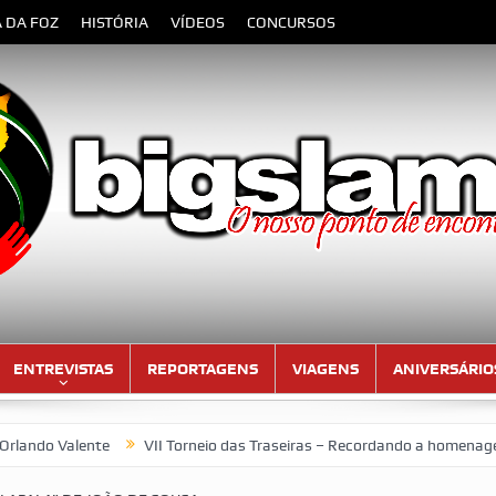
A DA FOZ
HISTÓRIA
VÍDEOS
CONCURSOS
ENTREVISTAS
REPORTAGENS
VIAGENS
ANIVERSÁRIO
e
VII Torneio das Traseiras – Recordando a homenagem ao “4 ideal