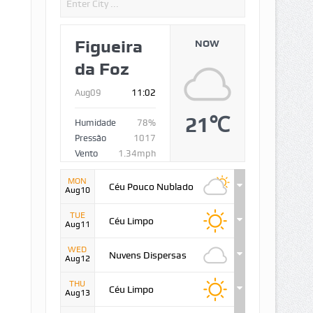
Figueira
NOW
da Foz
Aug09
11:02
21℃
Humidade
78%
Pressão
1017
Vento
1.34mph
MON
Céu Pouco Nublado
Aug10
TUE
Céu Limpo
Aug11
WED
Nuvens Dispersas
Aug12
THU
Céu Limpo
Aug13