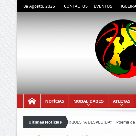
09 Agosto, 2026
CONTACTOS
EVENTOS
FIGUEIR
NOTÍCIAS
MODALIDADES
ATLETAS
!
LOURENÇO MARQUES “A DESPEDIDA” – Poema de Orlando Valent
Últimas Notícias