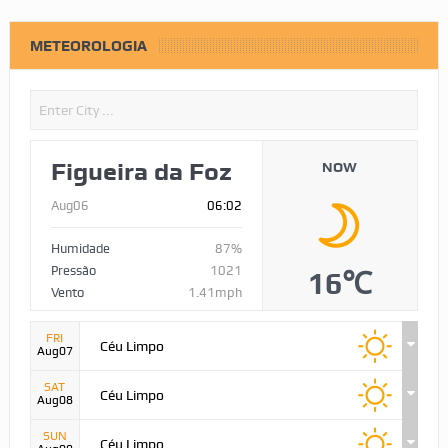
METEOROLOGIA
Figueira da Foz
NOW
Aug06
06:02
Humidade
87%
Pressão
1021
16℃
Vento
1.41mph
FRI
Céu Limpo
Aug07
SAT
Céu Limpo
Aug08
SUN
Céu Limpo