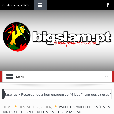
06 Agosto, 2026
Menu
omenagem ao “4 ideal” (antigos atletas “moçambicanos” do GCF da époc
HOME
DESTAQUES (SLIDER)
PAULO CARVALHO E FAMÍLIA EM
JANTAR DE DESPEDIDA COM AMIGOS EM MACAU.