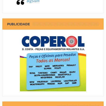
BigSlam
PUBLICIDADE