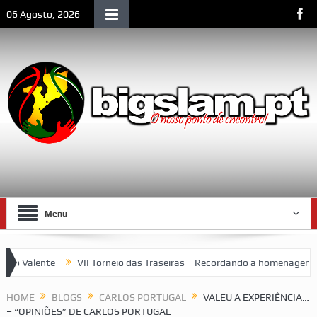
06 Agosto, 2026
Menu
lente
VII Torneio das Traseiras – Recordando a homenagem ao “4 i
HOME
BLOGS
CARLOS PORTUGAL
VALEU A EXPERIÊNCIA…
– “OPINIÕES” DE CARLOS PORTUGAL