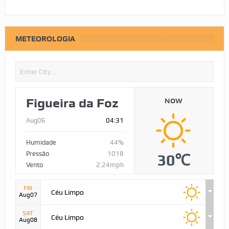
METEOROLOGIA
Figueira da Foz
NOW
Aug06
04:31
Humidade
44%
Pressão
1018
30℃
Vento
2.24mph
FRI
Céu Limpo
Aug07
SAT
Céu Limpo
Aug08