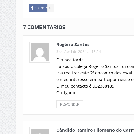
Share
0
7 COMENTÁRIOS
Rogério Santos
3 de Abril de 2024 at 13:54
Olá boa tarde
Eu sou o colega Rogério Santos, fui c
iria realizar este 2º encontro dos ex-
o meu interesse em participar nesse e
O meu contacto é 932388185.
Obrigado
RESPONDER
Cândido Ramiro Filomeno do Car