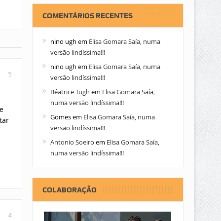
COMENTÁRIOS RECENTES
nino ugh
em
Elisa Gomara Saía, numa
versão lindíssima!!!
nino ugh
em
Elisa Gomara Saía, numa
5
versão lindíssima!!!
Béatrice Tugh
em
Elisa Gomara Saía,
numa versão lindíssima!!!
e
Gomes
em
Elisa Gomara Saía, numa
tar
versão lindíssima!!!
Antonio Soeiro
em
Elisa Gomara Saía,
numa versão lindíssima!!!
COLABORAÇÃO
4