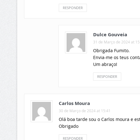
RESPONDER
Dulce Gouveia
31 de Março de 2024 at 15
Obrigada Fumito.
Envia-me os teus cont
Um abraço!
RESPONDER
Carlos Moura
30 de Março de 2024 at 15:41
Olá boa tarde sou o Carlos moura e es
Obrigado
RESPONDER