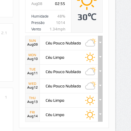
Aug08
02:55
30℃
Humidade
48%
Pressão
1014
Vento
1.34mph
2.1
SUN
Céu Pouco Nublado
Aug09
MON
Céu Limpo
Aug10
TUE
Céu Pouco Nublado
Aug11
WED
Céu Pouco Nublado
Aug12
1
THU
Céu Limpo
Aug13
FRI
Céu Limpo
Aug14