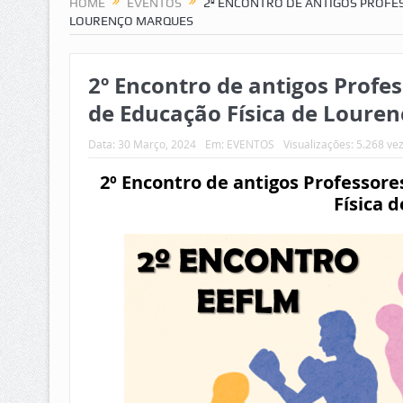
HOME
EVENTOS
2º ENCONTRO DE ANTIGOS PROFES
LOURENÇO MARQUES
2º Encontro de antigos Profes
de Educação Física de Loure
Data:
30 Março, 2024
Em:
EVENTOS
Visualizações: 5.268 ve
2º Encontro de antigos Professore
Física 