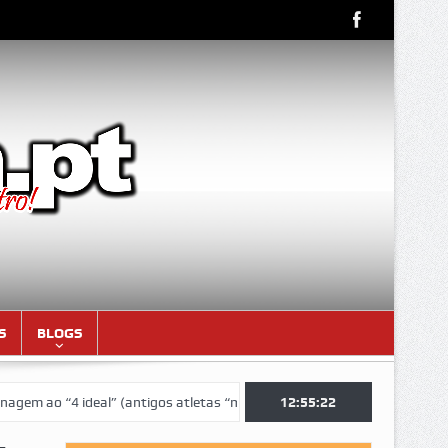
S
BLOGS
“4 ideal” (antigos atletas “moçambicanos” do GCF da época 1976/77)
12:55:23