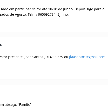
sado em participar se for até 18/20 de Junho. Depois sigo para o
eados de Agosto. Telmv 965692734. Bjinho.
s
estar presente. João Santos , 914390339 ou
jlaasantos@gmail.com
.
um abraço. “Fumito”