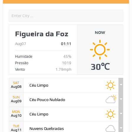
Figueira da Foz
NOW
Aug07
01:11
Humidade
45%
Pressão
1019
30℃
Vento
1.79mph
SAT
Céu Limpo
Aug08
SUN
Céu Pouco Nublado
Aug09
MON
Céu Limpo
Aug10
TUE
Nuvens Quebradas
Aug11