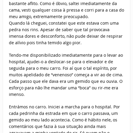
bastante aflito. Como é óbvio, saltei imediatamente da
cama, vesti qualquer coisa à pressa e corri para a casa do
meu amigo, extremamente preocupado.
Quando lá cheguei, constatei que este estava com uma
pedra nos rins. Apesar de saber que tal provocava
imensa dores e desconforto, não pude deixar de respirar
de alívio pois tinha temido algo pior.
Tendo-me disponibilizado imediatamente para o levar ao
hospital, ajudei-o a deslocar-se para o elevador e de
seguida para o meu carro. Foi aí que o tal espírito, por
muitos apelidado de “venenoso” começa a vir ao de cima.
Cada passo que ele dava era um gemido que eu ouvia. O
esforço para não lhe mandar uma “boca” ou rir-me era
imenso.
Entrámos no carro. Iniciei a marcha para o hospital. Por
cada pedrinha da estrada em que o carro passava, um
gemido ao meu lado acontecia. Como é hábito nele, os
comentários que fazia à sua situação ainda mais
agravavam a minha vontade de rir. Só quem não o