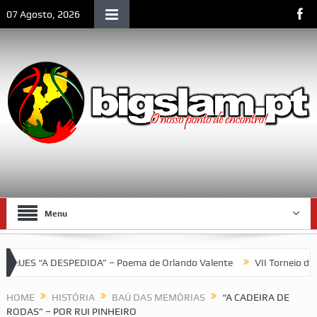
07 Agosto, 2026
Menu
 DESPEDIDA” – Poema de Orlando Valente
VII Torneio das Trase
e Moçambique
HOME
HISTÓRIA
BAÚ DAS MEMÓRIAS
“A CADEIRA DE
RODAS” – POR RUI PINHEIRO