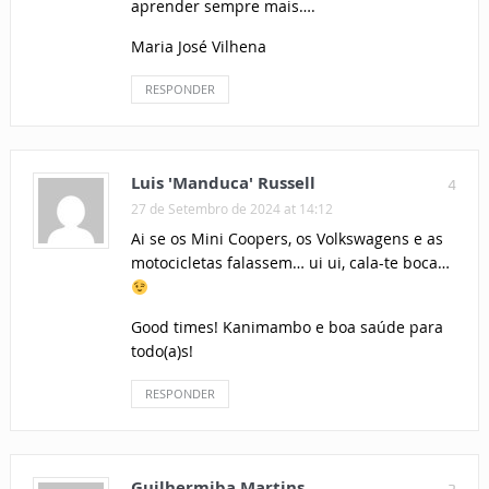
aprender sempre mais….
Maria José Vilhena
RESPONDER
Luis 'Manduca' Russell
4
27 de Setembro de 2024 at 14:12
Ai se os Mini Coopers, os Volkswagens e as
motocicletas falassem… ui ui, cala-te boca…
Good times! Kanimambo e boa saúde para
todo(a)s!
RESPONDER
Guilhermiba Martins