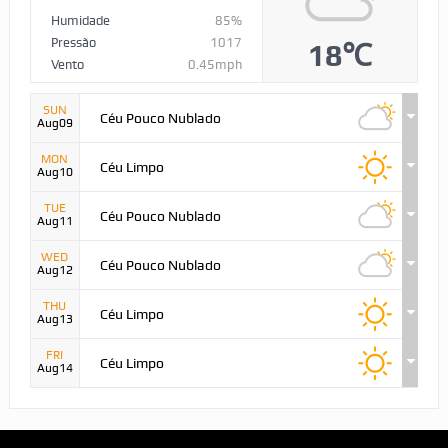
Humidade
85%
Pressão
1017
18℃
Vento
0.45mph
SUN
Céu Pouco Nublado
Aug09
MON
Céu Limpo
Aug10
TUE
Céu Pouco Nublado
Aug11
WED
Céu Pouco Nublado
Aug12
THU
Céu Limpo
Aug13
FRI
Céu Limpo
Aug14