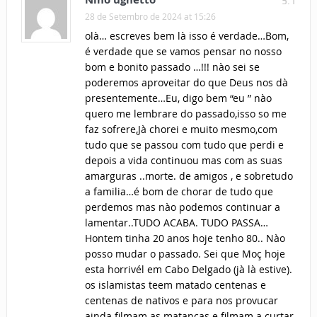
5.1
28 de Setembro de 2024 at 15:26
olà… escreves bem là isso é verdade…Bom,
é verdade que se vamos pensar no nosso
bom e bonito passado …!!! nào sei se
poderemos aproveitar do que Deus nos dà
presentemente…Eu, digo bem “eu ” nào
quero me lembrare do passado,isso so me
faz sofrere,Jà chorei e muito mesmo,com
tudo que se passou com tudo que perdi e
depois a vida continuou mas com as suas
amarguras ..morte. de amigos , e sobretudo
a familia…é bom de chorar de tudo que
perdemos mas nào podemos continuar a
lamentar..TUDO ACABA. TUDO PASSA…
Hontem tinha 20 anos hoje tenho 80.. Nào
posso mudar o passado. Sei que Moç hoje
esta horrivél em Cabo Delgado (jà là estive).
os islamistas teem matado centenas e
centenas de nativos e para nos provucar
ainda filmam as matanças e filmam a curtar