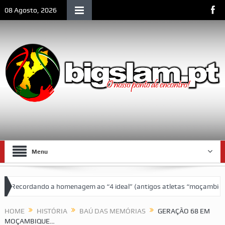
08 Agosto, 2026
Menu
ecordando a homenagem ao “4 ideal” (antigos atletas “moçambicanos” d
HOME
HISTÓRIA
BAÚ DAS MEMÓRIAS
GERAÇÃO 68 EM
MOÇAMBIQUE…