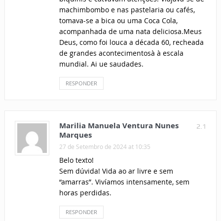
machimbombo e nas pastelaria ou cafés,
tomava-se a bica ou uma Coca Cola,
acompanhada de uma nata deliciosa.Meus
Deus, como foi louca a década 60, recheada
de grandes acontecimentosà à escala
mundial. Ai ue saudades.
RESPONDER
Marilia Manuela Ventura Nunes
2.1
Marques
27 de Setembro de 2024 at 10:35
Belo texto!
Sem dúvida! Vida ao ar livre e sem
“amarras”. Vivíamos intensamente, sem
horas perdidas.
RESPONDER