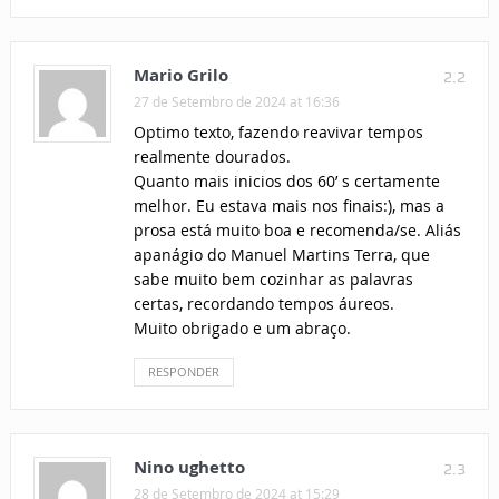
Mario Grilo
2.2
27 de Setembro de 2024 at 16:36
Optimo texto, fazendo reavivar tempos
realmente dourados.
Quanto mais inicios dos 60’ s certamente
melhor. Eu estava mais nos finais:), mas a
prosa está muito boa e recomenda/se. Aliás
apanágio do Manuel Martins Terra, que
sabe muito bem cozinhar as palavras
certas, recordando tempos áureos.
Muito obrigado e um abraço.
RESPONDER
Nino ughetto
2.3
28 de Setembro de 2024 at 15:29