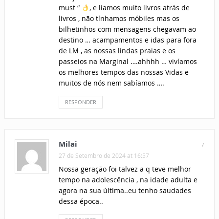
must “
, e liamos muito livros atrás de
livros , não tínhamos móbiles mas os
bilhetinhos com mensagens chegavam ao
destino … acampamentos e idas para fora
de LM , as nossas lindas praias e os
passeios na Marginal ….ahhhh … vivíamos
os melhores tempos das nossas Vidas e
muitos de nós nem sabíamos ….
RESPONDER
Milai
7
27 de Setembro de 2024 at 16:57
Nossa geração foi talvez a q teve melhor
tempo na adolescência , na idade adulta e
agora na sua última..eu tenho saudades
dessa época..