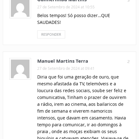
3
27 de Setembro de 2024 at 10:55
Belos tempos! Só posso dizer…QUE
SAUDADES!
RESPONDER
Manuel Martins Terra
2
27 de Setembro de 2024 at 09:41
Diria que foi uma geração de ouro, que
mesmo afastada da TV, telemóveis e a
loucura das redes sociais, soube ser feliz e
comunicativa, Tinham o prazer de ouvirem
a rádio, irem ao cinema, aos bailaricos de
fim de semana e viverem namoricos
intensos, que davam em casamento. Havia
tempo para comunicar, ir ao domingos à
praia , onde as moças exibiam os seus
biquínis e catvavam atenções. Viajava-se de