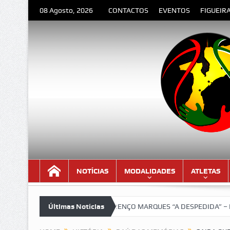
08 Agosto, 2026
CONTACTOS
EVENTOS
FIGUEIR
NOTÍCIAS
MODALIDADES
ATLETAS
sima!!!
LOURENÇO MARQUES “A DESPEDIDA” – Poema de Orlando V
Últimas Notícias