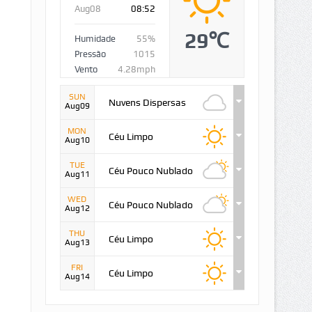
Aug08
08:52
29℃
Humidade
55%
Pressão
1015
Vento
4.28mph
SUN
Nuvens Dispersas
Aug09
MON
Céu Limpo
Aug10
TUE
Céu Pouco Nublado
Aug11
WED
Céu Pouco Nublado
Aug12
THU
Céu Limpo
Aug13
FRI
Céu Limpo
Aug14