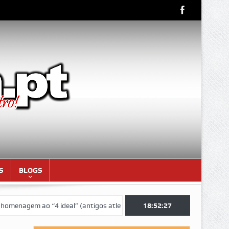
S
BLOGS
ideal” (antigos atletas “moçambicanos” do GCF da época 1976/77)
18:52:28