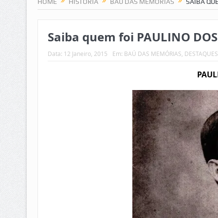
HOME
HISTÓRIA
BAÚ DAS MEMÓRIAS
SAIBA QU
Saiba quem foi PAULINO DOS
Data:
12 Janeiro, 2015
Em:
BAÚ DAS MEMÓRIAS
,
DESTAQUES 
PAUL