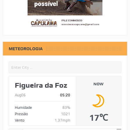
METEOROLOGIA
Figueira da Foz
NOW
Aug06
05:20
Humidade
83%
Pressão
1021
17℃
Vento
1.37mph