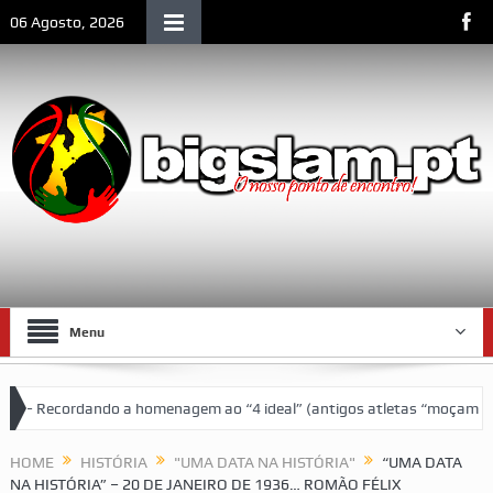
06 Agosto, 2026
Menu
ndo a homenagem ao “4 ideal” (antigos atletas “moçambicanos” do GCF
ques
HOME
HISTÓRIA
"UMA DATA NA HISTÓRIA"
“UMA DATA
NA HISTÓRIA” – 20 DE JANEIRO DE 1936… ROMÃO FÉLIX