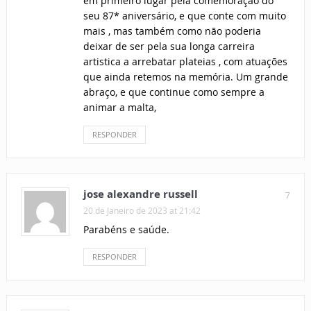
em primeiro lugar pela comemoração do
seu 87* aniversário, e que conte com muito
mais , mas também como não poderia
deixar de ser pela sua longa carreira
artistica a arrebatar plateias , com atuações
que ainda retemos na memória. Um grande
abraço, e que continue como sempre a
animar a malta,
RESPONDER
jose alexandre russell
7
20 de Janeiro de 2023 at 21:42
Parabéns e saúde.
RESPONDER