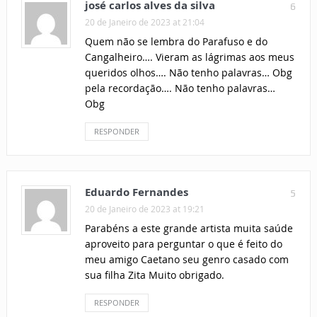
josé carlos alves da silva
6
20 de Janeiro de 2023 at 21:04
Quem não se lembra do Parafuso e do
Cangalheiro…. Vieram as lágrimas aos meus
queridos olhos…. Não tenho palavras… Obg
pela recordação…. Não tenho palavras…
Obg
RESPONDER
Eduardo Fernandes
5
20 de Janeiro de 2023 at 19:21
Parabéns a este grande artista muita saúde
aproveito para perguntar o que é feito do
meu amigo Caetano seu genro casado com
sua filha Zita Muito obrigado.
RESPONDER