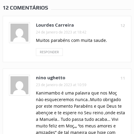
12 COMENTÁRIOS
Lourdes Carreira
12
24 de Janeiro de 2023 at 18:42
Muitos parabéns com muita saude.
RESPONDER
nino ughetto
11
23 de Janeiro de 2023 at 10:59
Kanimambo é uma palavra que nos Moç
nào esqueceremos nunca..Muito obrigado
por este momento Parabéns e que Deus te
abençoe e te espere no Seu reino ,onde esta
a Manuela.. Tudo passa tudo acaba… Vivi
muito feliz em Moç,,, “os meus amores e
amizades” de tal maneira que hoje com