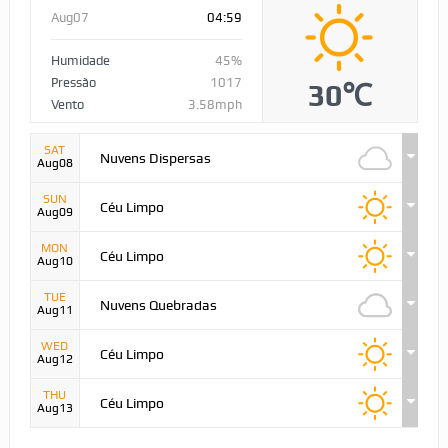
Aug07
04:59
Humidade
45%
Pressão
1017
30℃
Vento
3.58mph
SAT
Nuvens Dispersas
Aug08
SUN
Céu Limpo
Aug09
MON
Céu Limpo
Aug10
TUE
Nuvens Quebradas
Aug11
WED
Céu Limpo
Aug12
THU
Céu Limpo
Aug13