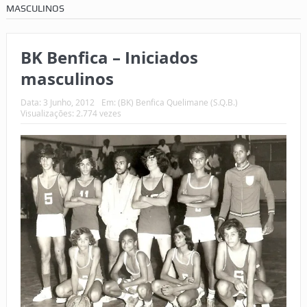
MASCULINOS
BK Benfica – Iniciados
masculinos
Data:
3 Junho, 2012
Em:
(BK) Benfica Quelimane (S.Q.B.)
Visualizações: 2.774 vezes