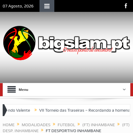
07 Agosto, 2026
Menu
ndo Valente
VII Torneio das Traseiras – Recordando a homenagem 
HOME
MODALIDADES
FUTEBOL
(FT) INHAMBANE
(FT)
DESP. INHAMBANE
FT DESPORTIVO INHAMBANE