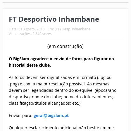
FT Desportivo Inhambane
Data:
31 Agosto, 2013
Em:
(FT) Desp. Inhambane
Visualizações: 2.549 vezes
(em construção)
O BigSlam agradece o envio de fotos para figurar no
historial deste clube.
As fotos devem ser digitalizadas em formato (.jpg ou
.png) e com a maior resolução possível. As mesmas
devem ser legendadas dentro do exequível (época/ano
desportivo; nome do clube; nome dos intervenientes;
classificação/títulos alcançados; etc.).
Enviar para:
geral@bigslam.pt
Qualquer esclarecimento adicional não hesite em me