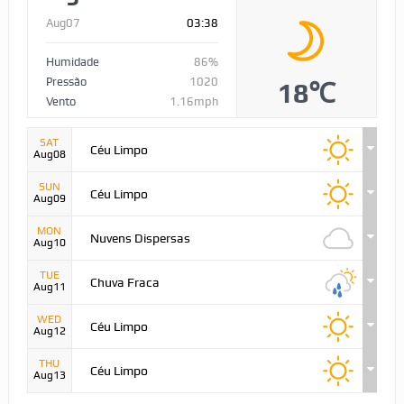
Aug07
03:38
Humidade
86%
Pressão
1020
18℃
Vento
1.16mph
SAT
Céu Limpo
Aug08
SUN
Céu Limpo
Aug09
MON
Nuvens Dispersas
Aug10
TUE
Chuva Fraca
Aug11
WED
Céu Limpo
Aug12
THU
Céu Limpo
Aug13