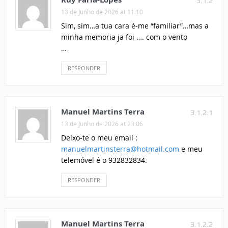
3.1.2
13 de Junho de 2026 at 11:10
Sim, sim…a tua cara é-me “familiar”…mas a
minha memoria ja foi …. com o vento
…
RESPONDER
Manuel Martins Terra
3.1.2.1
13 de Junho de 2026 at 23:06
Deixo-te o meu email :
manuelmartinsterra@hotmail.com
e meu
telemóvel é o 932832834.
RESPONDER
Manuel Martins Terra
3.1.2.2