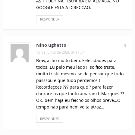
AS 11.00H NA TRAFARIA EM ALMADA. NO
GOOGLE ESTA A DIRECCAO.
RESPONDER
Nino ughetto
6
10 de Junho de 2026 at 17:54
Brav, acho muito bem. Felecidades para
todos..Eu pelo meu lado !! so fico triste,
muito triste mesmo, so de pensar que tudo
passsou e que tudo perdemos !
Recordaçoes ??? para qué ? para fazer
churare os que tanto amaram L.Marques ??
OK. bem haja eu feicho os olhos breve…O
tempo nào para nem volta atraz…
RESPONDER