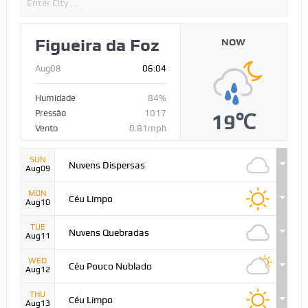
Figueira da Foz
NOW
Aug08
06:04
Humidade
84%
Pressão
1017
19℃
Vento
0.81mph
SUN
Nuvens Dispersas
Aug09
MON
Céu Limpo
Aug10
TUE
Nuvens Quebradas
Aug11
WED
Céu Pouco Nublado
Aug12
THU
Céu Limpo
Aug13