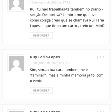
10 de Junho de 2026 at 17:18
Rui, tu não trabalhas-te também no Diário -
secção Desportiva? Lembro-me que tive
como colega creio que se chamava Rui Faria
Lopes, e que tinha um carro , creio um Mini?
RESPONDER
Ruy Faria-Lopes
3.1.1
13 de Junho de 2026 at 11:08
Sim, sim…a tua cara tambem me é
“familiar”…mas a minha memoria ja foi com
o vento
RESPONDER
Ruy Faria-Lopes