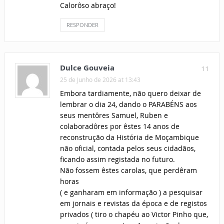
Calorôso abraço!
RESPONDER
Dulce Gouveia
11
25 de Junho de 2026 at 13:43
Embora tardiamente, não quero deixar de
lembrar o dia 24, dando o PARABÉNS aos
seus mentôres Samuel, Ruben e
colaboradôres por êstes 14 anos de
reconstrução da História de Moçambique
não oficial, contada pelos seus cidadãos,
ficando assim registada no futuro.
Não fossem êstes carolas, que perdêram
horas
( e ganharam em informação ) a pesquisar
em jornais e revistas da época e de registos
privados ( tiro o chapéu ao Victor Pinho que,