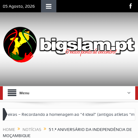
05 Agosto, 2026
Menu
 – Recordando a homenagem ao “4 ideal” (antigos atletas “moçambicano
renço Marques
HOME
NOTÍCIAS
51.º ANIVERSÁRIO DA INDEPENDÊNCIA DE
MOÇAMBIQUE