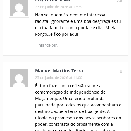
9.3
27 de Junho de 2026 at 13:39
Nao sei quem és, nem me interessa…
racista, ignorante e uma boa desgraça és tu
e a tua familia…como por la se diz : Miela
Pongo…e fico por aqui
RESPONDER
Manuel Martins Terra
8
25 de Junho de 2026 at 11:00
É duro fazer uma reflexão sobre a
comemoração da Independência de
Moçambique. Uma ferida profunda
partilhada por todos os que acompanham o
destino daquela terra de boa gente. A
utopia da promesda dos novos senhores do
poder, constrasta dolorosamente com a
realidade de um território capturado por