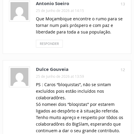
Antonio Soeiro
13
25 de Junho de 2026 at 14:15
Que Moçambique encontre o rumo para se
tornar num país próspero e com paz e
liberdade para toda a sua população.
RESPONDER
Dulce Gouveia
12
25 de Junho de 2026 at 13:59
PS : Caros “bloquistas”, não se sintam
excluídos pois estão incluídos nos
colaboradôres.
Só nomeei dois “bloqistas” por estarem
ligados ao despôrto e à situação referida.
Tenho muito apreço e respeito por tôdos os
colaboradôres do BigSlam, esperando que
continuem a dar o seu grande contributo.