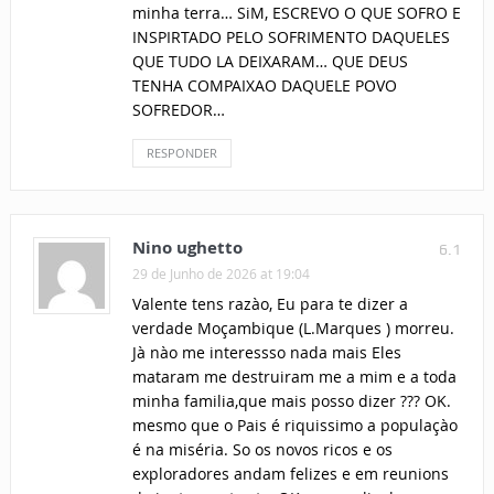
minha terra… SiM, ESCREVO O QUE SOFRO E
INSPIRTADO PELO SOFRIMENTO DAQUELES
QUE TUDO LA DEIXARAM… QUE DEUS
TENHA COMPAIXAO DAQUELE POVO
SOFREDOR…
RESPONDER
Nino ughetto
6.1
29 de Junho de 2026 at 19:04
Valente tens razào, Eu para te dizer a
verdade Moçambique (L.Marques ) morreu.
Jà nào me interessso nada mais Eles
mataram me destruiram me a mim e a toda
minha familia,que mais posso dizer ??? OK.
mesmo que o Pais é riquissimo a populaçào
é na miséria. So os novos ricos e os
exploradores andam felizes e em reunions