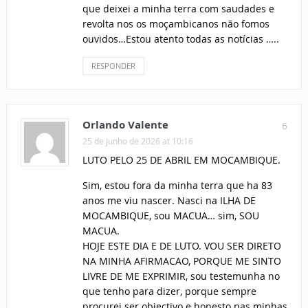
que deixei a minha terra com saudades e
revolta nos os moçambicanos não fomos
ouvidos…Estou atento todas as notícias …..
RESPONDER
Orlando Valente
6
25 de Junho de 2026 at 10:16
LUTO PELO 25 DE ABRIL EM MOCAMBIQUE.
Sim, estou fora da minha terra que ha 83
anos me viu nascer. Nasci na ILHA DE
MOCAMBIQUE, sou MACUA… sim, SOU
MACUA.
HOJE ESTE DIA E DE LUTO. VOU SER DIRETO
NA MINHA AFIRMACAO, PORQUE ME SINTO
LIVRE DE ME EXPRIMIR, sou testemunha no
que tenho para dizer, porque sempre
procurei ser objectivo e honesto nas minhas