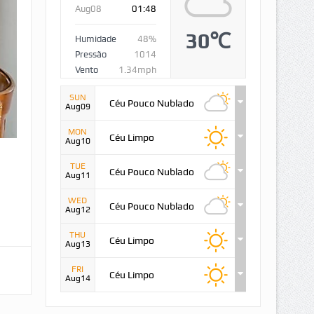
Aug08
01:48
30℃
Humidade
48%
Pressão
1014
Vento
1.34mph
SUN
Céu Pouco Nublado
Aug09
MON
Céu Limpo
Aug10
TUE
Céu Pouco Nublado
Aug11
WED
Céu Pouco Nublado
Aug12
THU
Céu Limpo
Aug13
FRI
Céu Limpo
Aug14