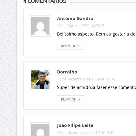
4 COMENTÁRIOS
António Gandra
10 de Abril de 2021 at 22:17
Belíssimo aspecto. Bem eu gostaria de 
RESPONDER
Borralho
13 de Dezembro de 2019 at 16:14
Super de acordo,ía fazer esse coment.q
RESPONDER
Joao Filipe Leite
12 de Dezembro de 2019 at 14:22