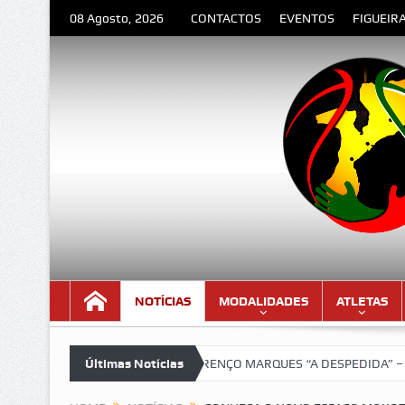
08 Agosto, 2026
CONTACTOS
EVENTOS
FIGUEIR
NOTÍCIAS
MODALIDADES
ATLETAS
sima!!!
LOURENÇO MARQUES “A DESPEDIDA” – Poema de Orlando V
Últimas Notícias