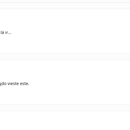
lá ir…
do vieste este.