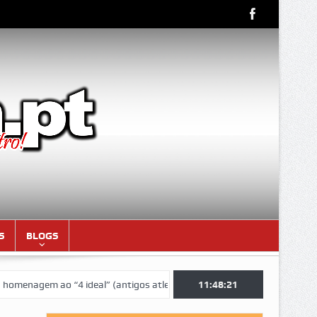
S
BLOGS
 ideal” (antigos atletas “moçambicanos” do GCF da época 1976/77)
11:48:23