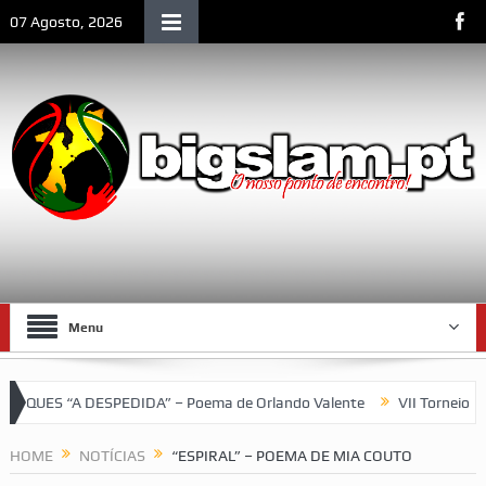
07 Agosto, 2026
Menu
S “A DESPEDIDA” – Poema de Orlando Valente
VII Torneio das T
HOME
NOTÍCIAS
“ESPIRAL” – POEMA DE MIA COUTO