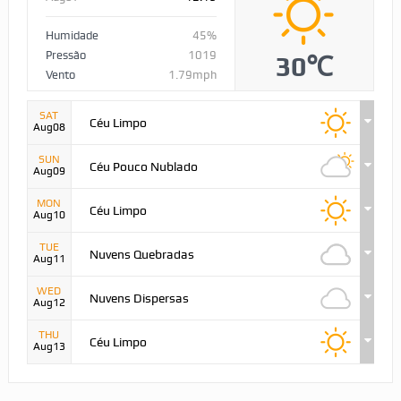
Humidade
45%
Pressão
1019
30℃
Vento
1.79mph
SAT
Céu Limpo
Aug08
SUN
Céu Pouco Nublado
Aug09
MON
Céu Limpo
Aug10
TUE
Nuvens Quebradas
Aug11
WED
Nuvens Dispersas
Aug12
THU
Céu Limpo
Aug13