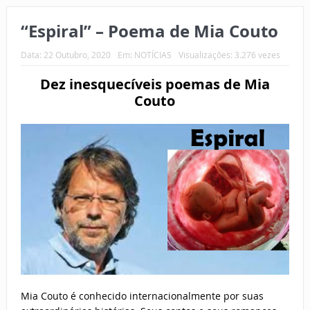
“Espiral” – Poema de Mia Couto
Data:
22 Outubro, 2020
Em:
NOTÍCIAS
Visualizações: 3.276 vezes
Dez inesquecíveis poemas de Mia
Couto
Mia Couto é conhecido internacionalmente por suas