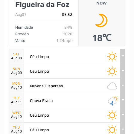
Figueira da Foz
NOW
Aug07
05:52
Humidade
84%
Pressão
1020
18℃
Vento
1.24mph
SAT
Céu Limpo
Aug08
SUN
Céu Limpo
Aug09
MON
Nuvens Dispersas
Aug10
TUE
Chuva Fraca
Aug11
WED
Céu Limpo
Aug12
THU
Céu Limpo
Aug13