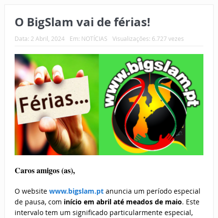
O BigSlam vai de férias!
Data:
2 Abril, 2024
Em:
NOTÍCIAS
Visualizações: 6.727 vezes
Caros amigos (as),
O website
www.bigslam.pt
anuncia um período especial
de pausa, com
início em abril até meados de maio
. Este
intervalo tem um significado particularmente especial,