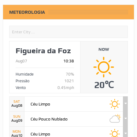
METEOROLOGIA
Figueira da Foz
NOW
Aug07
10:38
Humidade
70%
Pressão
1021
20℃
Vento
0.45mph
SAT
Céu Limpo
Aug08
SUN
Céu Pouco Nublado
Aug09
MON
Céu Limpo
Aug10