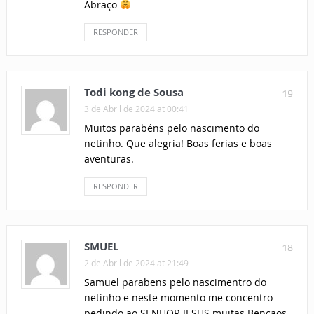
Abraço
RESPONDER
Todi kong de Sousa
19
3 de Abril de 2024 at 00:41
Muitos parabéns pelo nascimento do
netinho. Que alegria! Boas ferias e boas
aventuras.
RESPONDER
SMUEL
18
2 de Abril de 2024 at 21:49
Samuel parabens pelo nascimentro do
netinho e neste momento me concentro
pedindo ao SENHOR JESUS muitas Bencaos