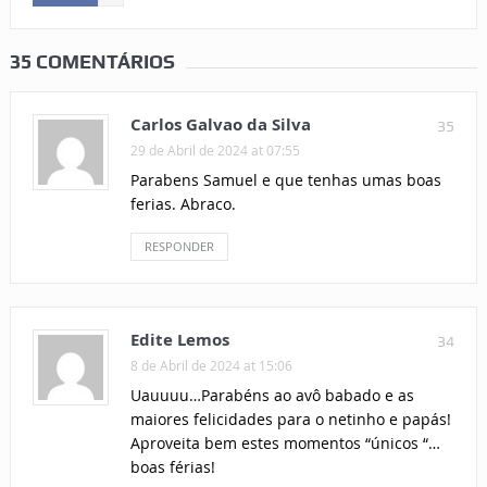
35 COMENTÁRIOS
Carlos Galvao da Silva
35
29 de Abril de 2024 at 07:55
Parabens Samuel e que tenhas umas boas
ferias. Abraco.
RESPONDER
Edite Lemos
34
8 de Abril de 2024 at 15:06
Uauuuu…Parabéns ao avô babado e as
maiores felicidades para o netinho e papás!
Aproveita bem estes momentos “únicos “…
boas férias!