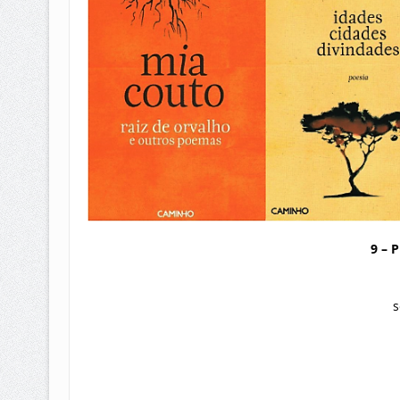
9 – 
s