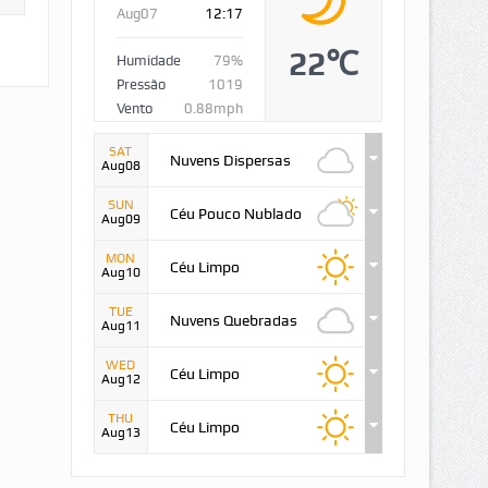
Aug07
12:17
22℃
Humidade
79%
Pressão
1019
Vento
0.88mph
SAT
Nuvens Dispersas
Aug08
SUN
Céu Pouco Nublado
Aug09
MON
Céu Limpo
Aug10
TUE
Nuvens Quebradas
Aug11
WED
Céu Limpo
Aug12
THU
Céu Limpo
Aug13