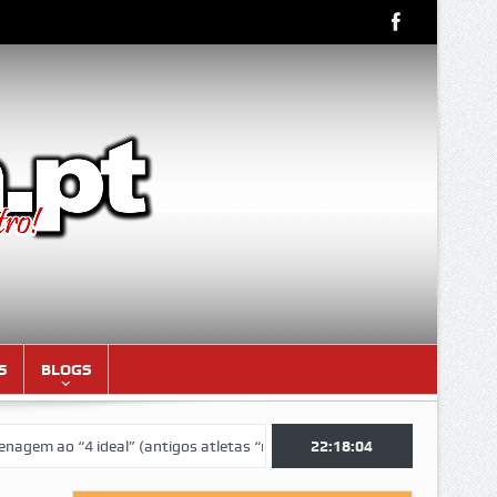
S
BLOGS
“4 ideal” (antigos atletas “moçambicanos” do GCF da época 1976/77)
22:18:05