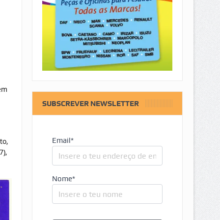
 em
SUBSCREVER NEWSLETTER
Email*
to,
7),
Nome*