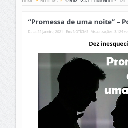
HOME
NOTÍCIAS
“PROMESSA DE UMA NOITE” – PO
“Promessa de uma noite” – 
Data:
22 Janeiro, 2021
Em:
NOTÍCIAS
Visualizações: 3.124 v
Dez inesquec