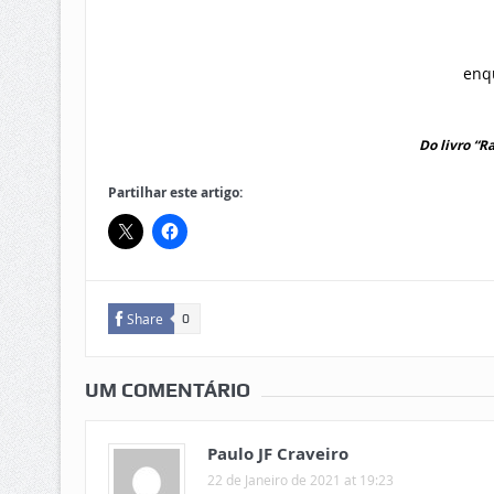
enq
Do livro “R
Partilhar este artigo:
Share
0
UM COMENTÁRIO
Paulo JF Craveiro
22 de Janeiro de 2021 at 19:23