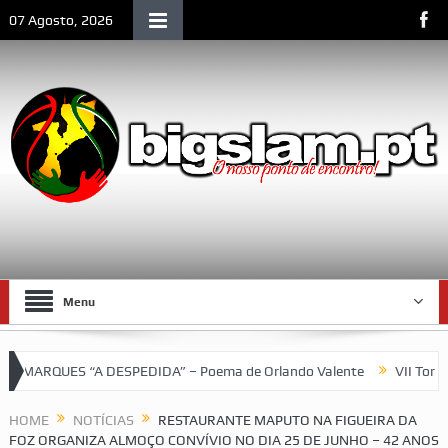
07 Agosto, 2026
Menu
RQUES “A DESPEDIDA” – Poema de Orlando Valente
VII Torneio d
SCLM e de Moçambique
HOME
NOTÍCIAS
RESTAURANTE MAPUTO NA FIGUEIRA DA
FOZ ORGANIZA ALMOÇO CONVÍVIO NO DIA 25 DE JUNHO – 42 ANOS