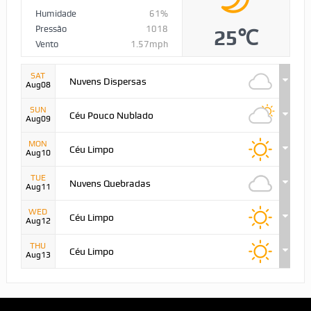
Humidade
61%
Pressão
1018
25℃
Vento
1.57mph
SAT
Nuvens Dispersas
Aug08
SUN
Céu Pouco Nublado
Aug09
MON
Céu Limpo
Aug10
TUE
Nuvens Quebradas
Aug11
WED
Céu Limpo
Aug12
THU
Céu Limpo
Aug13