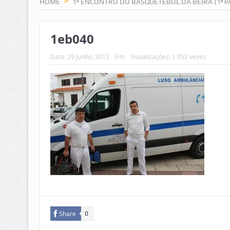
HOME
1º ENCONTRO DO BASQUETEBOL DA BEIRA (1ª 
1eb040
Data:
29 Junho, 2012
Em:
Visualizações: 1.952 vezes
Share
0