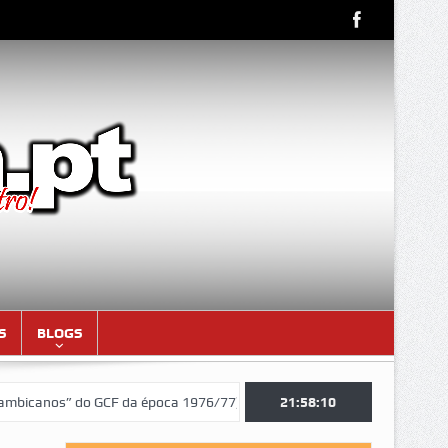
S
BLOGS
nos” do GCF da época 1976/77)
Aniversariantes do mês de AGOSTO 
21:58:11