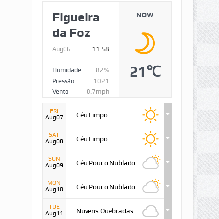
Figueira
NOW
da Foz
Aug06
11:58
21℃
Humidade
82%
Pressão
1021
Vento
0.7mph
FRI
Céu Limpo
Aug07
SAT
Céu Limpo
Aug08
SUN
Céu Pouco Nublado
Aug09
MON
Céu Pouco Nublado
Aug10
TUE
Nuvens Quebradas
Aug11