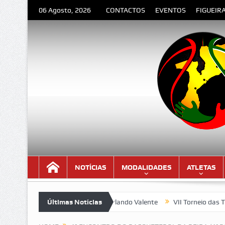
06 Agosto, 2026
CONTACTOS
EVENTOS
FIGUEIR
NOTÍCIAS
MODALIDADES
ATLETAS
ESPEDIDA” – Poema de Orlando Valente
Últimas Notícias
VII Torneio das Traseir