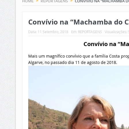
HOME
REPORTAGENS
CONVÍVIO NA “MACHAMBA D
Convívio na “Machamba do C
Data:
11 Setembro, 2018
Em:
REPORTAGENS
Visualizações:
Convívio na “M
Mais um magnífico convívio que a família Costa pro
Algarve, no passado dia 11 de agosto de 2018.