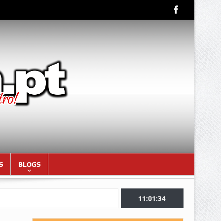
S
BLOGS
11:01:36