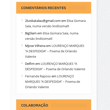
COMENTÁRIOS RECENTES
2luisbatalau@gmail.com
em
Elisa Gomara
Saía, numa versão lindíssima!!!
BigSlam
em
Elisa Gomara Saía, numa
versão lindíssima!!!
MJose Vilhena
em
LOURENÇO MARQUES
“A DESPEDIDA” – Poema de Orlando
Valente
Delfim
em
LOURENÇO MARQUES “A
DESPEDIDA” – Poema de Orlando Valente
Fernanda Raposo
em
LOURENÇO
MARQUES “A DESPEDIDA” – Poema de
Orlando Valente
COLABORAÇÃO