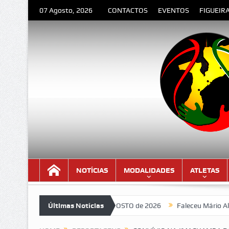
07 Agosto, 2026
CONTACTOS
EVENTOS
FIGUEIR
NOTÍCIAS
MODALIDADES
ATLETAS
es do mês de AGOSTO de 2026
Últimas Notícias
Faleceu Mário Albuquerque, antiga g