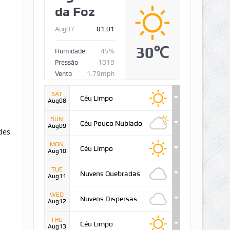
da Foz
Aug07
01:01
30℃
Humidade
45%
Pressão
1019
Vento
1.79mph
SAT
Céu Limpo
Aug08
SUN
Céu Pouco Nublado
Aug09
des
MON
Céu Limpo
Aug10
TUE
Nuvens Quebradas
Aug11
WED
Nuvens Dispersas
Aug12
THU
Céu Limpo
Aug13