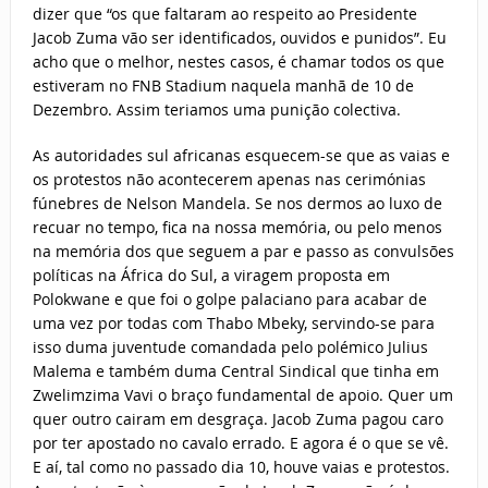
dizer que “os que faltaram ao respeito ao Presidente
Jacob Zuma vão ser identificados, ouvidos e punidos”. Eu
acho que o melhor, nestes casos, é chamar todos os que
estiveram no FNB Stadium naquela manhã de 10 de
Dezembro. Assim teriamos uma punição colectiva.
As autoridades sul africanas esquecem-se que as vaias e
os protestos não acontecerem apenas nas cerimónias
fúnebres de Nelson Mandela. Se nos dermos ao luxo de
recuar no tempo, fica na nossa memória, ou pelo menos
na memória dos que seguem a par e passo as convulsões
políticas na África do Sul, a viragem proposta em
Polokwane e que foi o golpe palaciano para acabar de
uma vez por todas com Thabo Mbeky, servindo-se para
isso duma juventude comandada pelo polémico Julius
Malema e também duma Central Sindical que tinha em
Zwelimzima Vavi o braço fundamental de apoio. Quer um
quer outro cairam em desgraça. Jacob Zuma pagou caro
por ter apostado no cavalo errado. E agora é o que se vê.
E aí, tal como no passado dia 10, houve vaias e protestos.