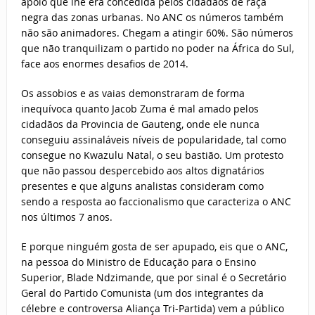
apoio que lhe era concedida pelos cidadãos de raça
negra das zonas urbanas. No ANC os números também
não são animadores. Chegam a atingir 60%. São números
que não tranquilizam o partido no poder na África do Sul,
face aos enormes desafios de 2014.
Os assobios e as vaias demonstraram de forma
inequívoca quanto Jacob Zuma é mal amado pelos
cidadãos da Provincia de Gauteng, onde ele nunca
conseguiu assinaláveis níveis de popularidade, tal como
consegue no Kwazulu Natal, o seu bastião. Um protesto
que não passou despercebido aos altos dignatários
presentes e que alguns analistas consideram como
sendo a resposta ao faccionalismo que caracteriza o ANC
nos últimos 7 anos.
E porque ninguém gosta de ser apupado, eis que o ANC,
na pessoa do Ministro de Educação para o Ensino
Superior, Blade Ndzimande, que por sinal é o Secretário
Geral do Partido Comunista (um dos integrantes da
célebre e controversa Aliança Tri-Partida) vem a público