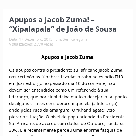
Apupos a Jacob Zuma! –
“Xipalapala” de João de Sousa
Data:
17 Dezembro, 2013
Em:
Sem categoria
Visualizações: 2.770 vezes
Apupos a Jacob Zuma!
Os apupos contra o presidente sul africano Jacob Zuma,
nas cerimónias fúnebres levadas a cabo no estádio FNB
em Joanesburgo no passado dia 10 do corrente, não
devem ser entendidos como um referendo à sua
liderança, que por sinal deixa muito a desejar, a tal ponto
de alguns críticos considerarem que ela (a liderança)
anda pelas ruas da amargura. O “Khandlagate” veio
piorar a situação. O nível de popularidade do Presidente
Sul Africano, de acordo com dados de Outubro, ronda os
30%. Ele recentemente perdeu uma enorme fasquia de