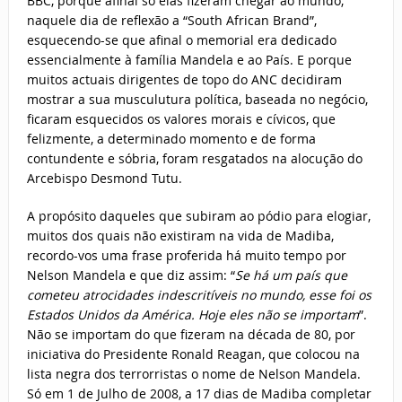
BBC, porque afinal só elas fizeram chegar ao mundo,
naquele dia de reflexão a “South African Brand”,
esquecendo-se que afinal o memorial era dedicado
essencialmente à família Mandela e ao País. E porque
muitos actuais dirigentes de topo do ANC decidiram
mostrar a sua musculutura política, baseada no negócio,
ficaram esquecidos os valores morais e cívicos, que
felizmente, a determinado momento e de forma
contundente e sóbria, foram resgatados na alocução do
Arcebispo Desmond Tutu.
A propósito daqueles que subiram ao pódio para elogiar,
muitos dos quais não existiram na vida de Madiba,
recordo-vos uma frase proferida há muito tempo por
Nelson Mandela e que diz assim: “
Se há um país que
cometeu atrocidades indescritíveis no mundo, esse foi os
Estados Unidos da América. Hoje eles não se importam
”.
Não se importam do que fizeram na década de 80, por
iniciativa do Presidente Ronald Reagan, que colocou na
lista negra dos terrorristas o nome de Nelson Mandela.
Só em 1 de Julho de 2008, a 17 dias de Madiba completar