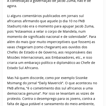
A contestação à governação de Jacob Zuma, não é de
agora.
Li alguns comentários publicados em jornais sul
africanos afirmando que aquele (o dia 10 no FNB
Stadium) não era o momento para apupar Jacob Zuma,
pois “estavamos a velar o corpo de Mandela, num
momento de significado nacional e de solenidade”. Para
além do mais (por muito imperceptíveis que fossem) as
vaias chegariam (como chegaram) aos ouvidos dos
Chefes de Estado e de Governo, aos responsáveis das
Missões Internacionais, aos Embaixadores, etc., e isso
criaria um embaraço político e diplomático ao Chefe de
Estado Sul Africano.
Mas há quem discorde, como por exemplo Sisonke
Msimang do jornal “Daily Maverick”. O que aconteceu no
FNB afirma, ”é o cometimento dos sul africanos a uma
democracia genuina”. Por isso se levantam as vozes de
protesto. Contra o desemprego para os jovens, contra a
falta de água potável e saneamento do meio ambiente,