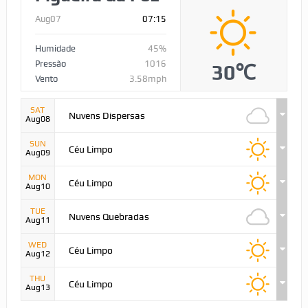
Aug07
07:15
Humidade
45%
Pressão
1016
30℃
Vento
3.58mph
SAT
Nuvens Dispersas
Aug08
SUN
Céu Limpo
Aug09
MON
Céu Limpo
Aug10
TUE
Nuvens Quebradas
Aug11
WED
Céu Limpo
Aug12
THU
Céu Limpo
Aug13