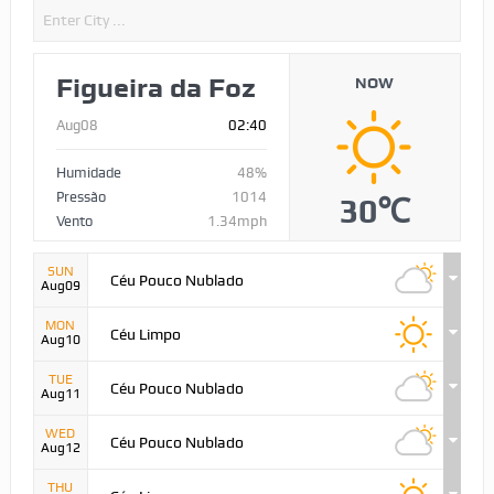
Figueira da Foz
NOW
Aug08
02:40
Humidade
48%
Pressão
1014
30℃
Vento
1.34mph
SUN
Céu Pouco Nublado
Aug09
MON
Céu Limpo
Aug10
TUE
Céu Pouco Nublado
Aug11
WED
Céu Pouco Nublado
Aug12
THU