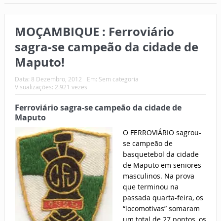
MOÇAMBIQUE : Ferroviário
sagra-se campeão da cidade de
Maputo!
Data:
8 Dezembro, 2012
Em:
Sem categoria
Visualizações: 2.921 vezes
Ferroviário sagra-se campeão da cidade de
Maputo
O FERROVIÁRIO sagrou-
se campeão de
basquetebol da cidade
de Maputo em seniores
masculinos. Na prova
que terminou na
passada quarta-feira, os
“locomotivas” somaram
um total de 27 pontos, os