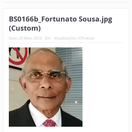
BS0166b_Fortunato Sousa.jpg
(Custom)
Data:
28 Maio, 2023
Em:
Visualizações: 479 vezes