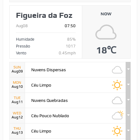
Figueira da Foz
NOW
Aug08
07:50
Humidade
85%
Pressão
1017
18℃
Vento
0.45mph
SUN
Nuvens Dispersas
Aug09
MON
Céu Limpo
Aug10
TUE
Nuvens Quebradas
Aug11
WED
Céu Pouco Nublado
Aug12
THU
Céu Limpo
Aug13