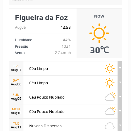
Figueira da Foz
NOW
Aug06
12:58
Humidade
44%
Pressão
1021
30℃
Vento
2.24mph
FRI
Céu Limpo
Aug07
SAT
Céu Limpo
Aug08
SUN
Céu Pouco Nublado
Aug09
MON
Céu Pouco Nublado
Aug10
TUE
Nuvens Dispersas
Aug11