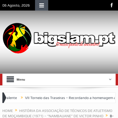
06 Agosto, 2026
Menu
alente
VII Torneio das Traseiras – Recordando a homenagem ao “4 
ço emblemático da vida social de Lourenço Marques
HOME
HISTÓRIA DA ASSOCIAÇÃO DE TÉCNICOS DE ATLETISMO
DE MOÇAMBIQUE (1971) – “NAMBAUANE” DE VICTOR PINHO
B-