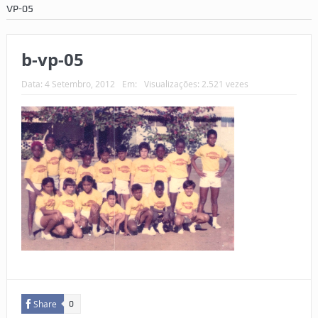
VP-05
b-vp-05
Data:
4 Setembro, 2012
Em:
Visualizações: 2.521 vezes
Share
0