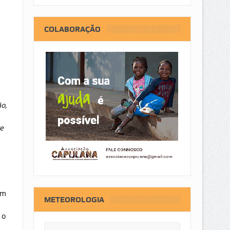
COLABORAÇÃO
o,
e
am
METEOROLOGIA
 o