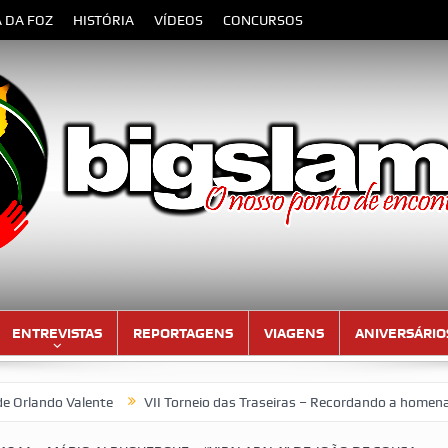
A DA FOZ
HISTÓRIA
VÍDEOS
CONCURSOS
ENTREVISTAS
REPORTAGENS
VIAGENS
ANIVERSÁRIO
nte
VII Torneio das Traseiras – Recordando a homenagem ao “4 ide