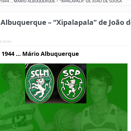
1944 … MÁRIO ALBUQUERQUE – “XIPALAPALA” DE JOÃO DE SOUSA
Albuquerque – “Xipalapala” de João d
4 vezes
e 1944 … Mário Albuquerque