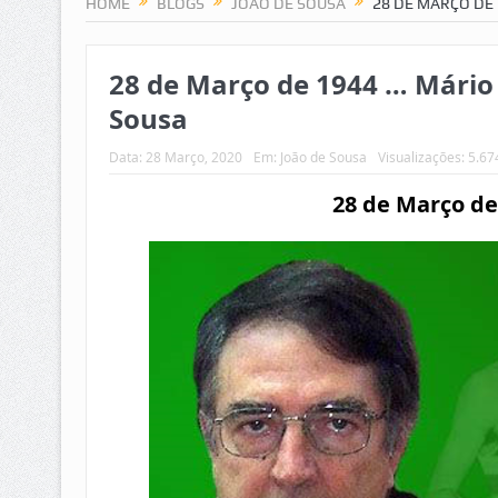
HOME
BLOGS
JOÃO DE SOUSA
28 DE MARÇO DE 
28 de Março de 1944 … Mário 
Sousa
Data:
28 Março, 2020
Em:
João de Sousa
Visualizações: 5.67
28 de Março d