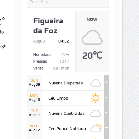
, o
Figueira
NOW
r
da Foz
ão
Aug08
04:32
ugir
20℃
Humidade
79%
Pressão
1017
Vento
0.91mph
SUN
Nuvens Dispersas
Aug09
MON
Céu Limpo
Aug10
TUE
Nuvens Quebradas
Aug11
WED
Céu Pouco Nublado
Aug12