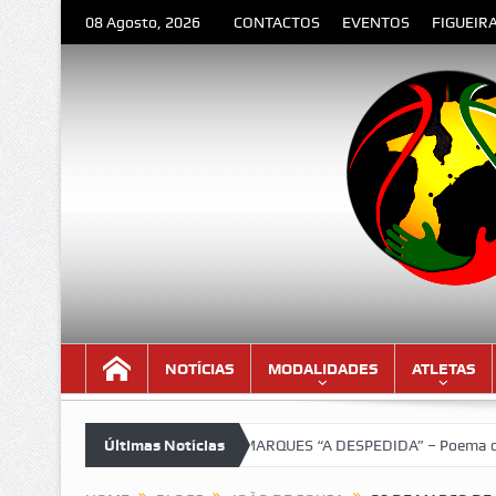
08 Agosto, 2026
CONTACTOS
EVENTOS
FIGUEIR
NOTÍCIAS
MODALIDADES
ATLETAS
!!!
LOURENÇO MARQUES “A DESPEDIDA” – Poema de Orlando Vale
Últimas Notícias