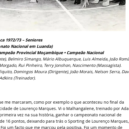
ca 1972/73 – Seniores
nato Nacional em Luanda)
 Campeão Provincial Moçambique
• Campeão Nacional
ente), Belmiro Simango, Mário Albuquerque, Luis Almeida, João Romã
Morgado, Rui Pinheiro, Terry Jonshon, Nascimento (Massagista).
iquito, Domingos Moura (Dirigente), João Morais, Nelson Serra, Dav
Adkins (Treinador).
que me marcaram, como por exemplo o que aconteceu no final da
 cidade de Lourenço Marques. Vi o Malhangalene, treinado por Ad
 primeira vez na sua história, ganhar o campeonato nacional de
de 16 pontos, deixando para trás o Sporting de Lourenço Marques,
. Foi um facto que me marcou pela positiva. Foi um momento de