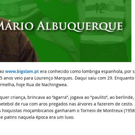
 ao
www.bigslam.pt
era conhecido como lombriga espanhola, por s
5 anos veio para Lourenço Marques. Daqui saiu com 29. Enquanto
ermelha, hoje Rua de Nachingwea.
er criança, brincava ao “agarra”, jogava ao “paulito”, ao berlinde,
uetebol de rua com aros pregados nas árvores a fazerem de cesto.
os hoquistas moçambicanos ganharam o Torneio de Montreux (1958
e patins naquela época era um luxo.