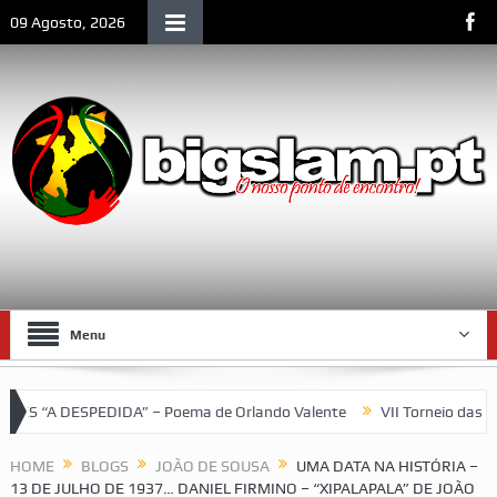
09 Agosto, 2026
Menu
DESPEDIDA” – Poema de Orlando Valente
VII Torneio das Traseir
Moçambique
HOME
BLOGS
JOÃO DE SOUSA
UMA DATA NA HISTÓRIA –
13 DE JULHO DE 1937… DANIEL FIRMINO – “XIPALAPALA” DE JOÃO