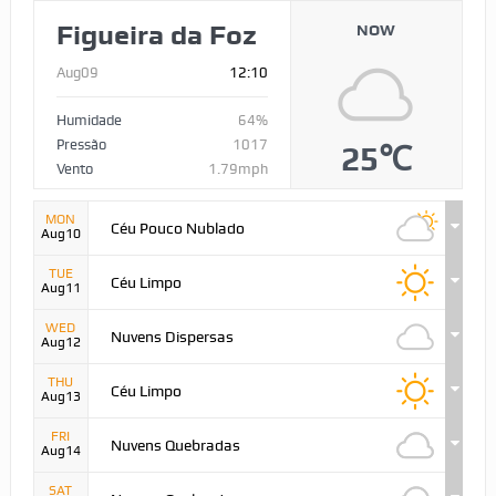
Figueira da Foz
NOW
Aug09
12:10
Humidade
64%
Pressão
1017
25℃
Vento
1.79mph
MON
Céu Pouco Nublado
Aug10
TUE
Céu Limpo
Aug11
WED
Nuvens Dispersas
Aug12
THU
Céu Limpo
Aug13
FRI
Nuvens Quebradas
Aug14
SAT