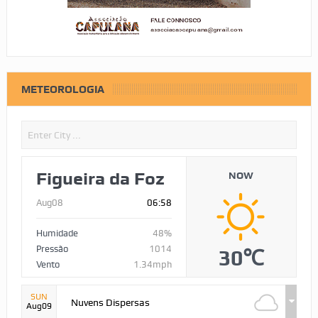
METEOROLOGIA
Figueira da Foz
NOW
Aug08
06:58
Humidade
48%
Pressão
1014
30℃
Vento
1.34mph
SUN
Nuvens Dispersas
Aug09