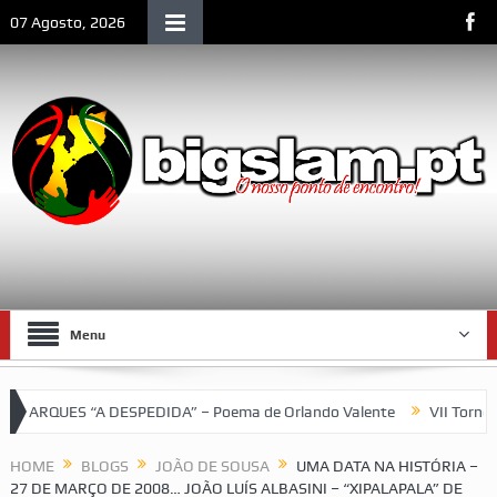
07 Agosto, 2026
Menu
ES “A DESPEDIDA” – Poema de Orlando Valente
VII Torneio das 
HOME
BLOGS
JOÃO DE SOUSA
UMA DATA NA HISTÓRIA –
27 DE MARÇO DE 2008… JOÃO LUÍS ALBASINI – “XIPALAPALA” DE