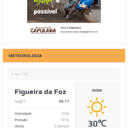
METEOROLOGIA
Figueira da Foz
NOW
Aug07
05:17
Humidade
45%
Pressão
1016
30℃
Vento
3.58mph