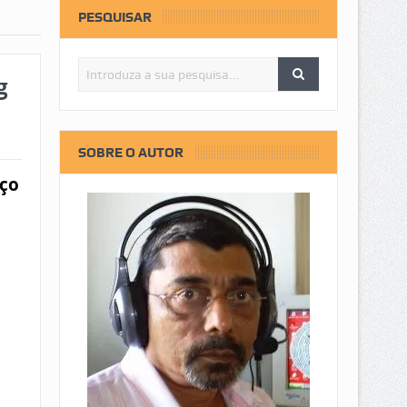
PESQUISAR
g
SOBRE O AUTOR
nço