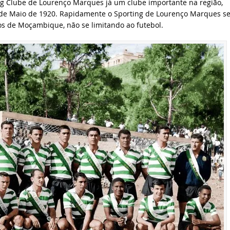
ing Clube de Lourenço Marques já um clube importante na região,
 3 de Maio de 1920. Rapidamente o Sporting de Lourenço Marques s
s de Moçambique, não se limitando ao futebol.