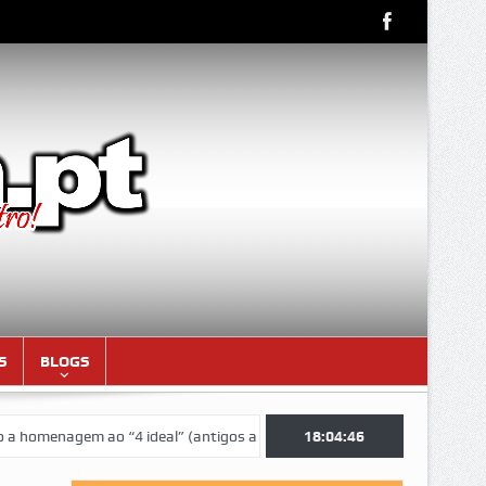
S
BLOGS
4 ideal” (antigos atletas “moçambicanos” do GCF da época 1976/77)
18:04:48