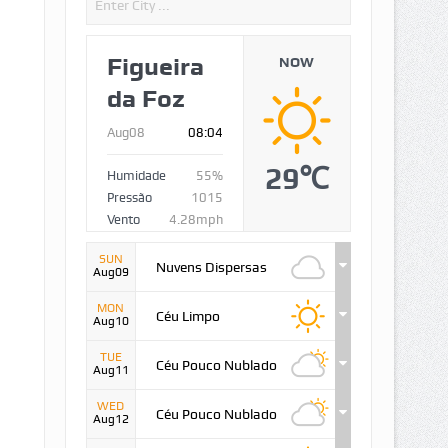
Figueira
NOW
da Foz
Aug08
08:04
29℃
Humidade
55%
Pressão
1015
Vento
4.28mph
SUN
Nuvens Dispersas
Aug09
MON
Céu Limpo
Aug10
TUE
Céu Pouco Nublado
Aug11
WED
Céu Pouco Nublado
Aug12