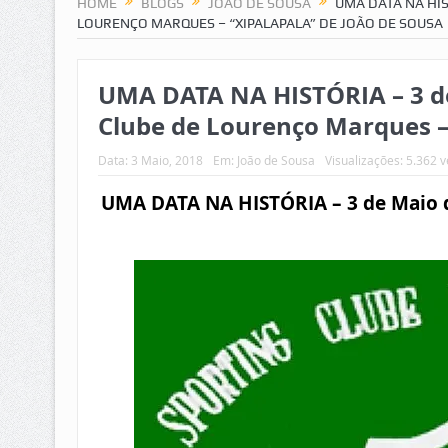
HOME
BLOGS
JOÃO DE SOUSA
UMA DATA NA HIS
LOURENÇO MARQUES – “XIPALAPALA” DE JOÃO DE SOUSA
UMA DATA NA HISTÓRIA – 3 d
Clube de Lourenço Marques – 
Data:
3 Maio, 2018
Em:
João de Sousa
Visualizações: 5.362 
UMA DATA NA HISTÓRIA – 3 de Maio d