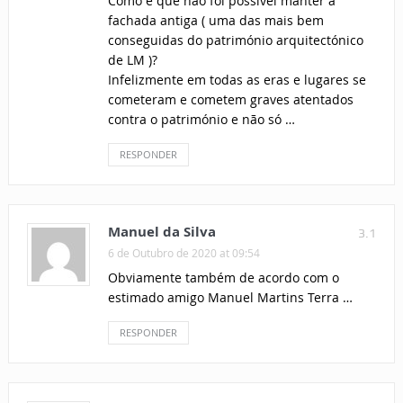
Como é que não foi possível manter a
fachada antiga ( uma das mais bem
conseguidas do património arquitectónico
de LM )?
Infelizmente em todas as eras e lugares se
cometeram e cometem graves atentados
contra o património e não só …
RESPONDER
Manuel da Silva
3.1
6 de Outubro de 2020 at 09:54
Obviamente também de acordo com o
estimado amigo Manuel Martins Terra …
RESPONDER