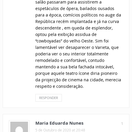
salão passaram para assistirem a
espetáculos de ópera, bailados ousados
para a época, comícios políticos no auge da
República recém implantada e já na curva
descendente , em queda de esplendor,
optou pela exibição assidua de
“cowboyadas” do velho Oeste. Sim foi
lamentável ver desaparecer o Varieta, que
poderia ver o seu interior totalmente
remodelado e confortável, contudo
mantendo a sua bela fachada intocável,
porque aquele teatro ícone diria pioneiro
da projecção de cinema na cidade, merecia
respeito e consideração.
RESPONDER
Maria Eduarda Nunes
1
5 de Outubro de 2020 at 20:48