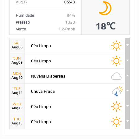
Aug07
05:43
Humidade
84%
Pressão
1020
18℃
Vento
1.24mph
SAT
Céu Limpo
Aug08
SUN
Céu Limpo
Aug09
MON
Nuvens Dispersas
Aug10
TUE
Chuva Fraca
Aug11
WED
Céu Limpo
Aug12
THU
Céu Limpo
Aug13