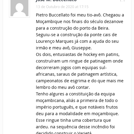
1.1
13 de Outubro de 2020 at 17:15
Pietro Buccellato foi meu tio-avô. Chegaou a
Moçambique nos finais do século dezanove
para a construção do porto da Beira.
Seguiu-se a construção da ponte cais de
Lourenço Marques já com a ajuda do seu
irmão e meu avô, Giuseppe.
Os dois, entusiastas de hockey em patins,
construíram um ringue de patinagem onde
decorreram jogos com equipas sul-
africanas, saraus de patinagem artística,
campeonatos de esgrima e do que mais me
lembro do meu avô contar.
Tenho algures a constituição da equipa
moçambicana, aliás a primeira de todo o
império português, e que notáveis frutos
deu para a modalidade em moçambique.
Esse ringue tinha uma cobertura que
ardeu. na sequência desse incêndio foi
decidido construir o Varietá.