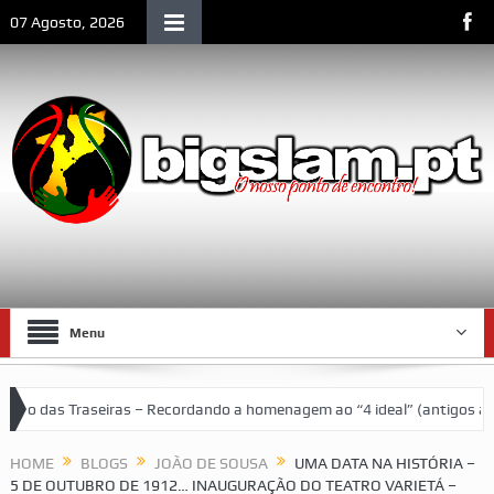
07 Agosto, 2026
Menu
aseiras – Recordando a homenagem ao “4 ideal” (antigos atletas “moça
 de Lourenço Marques
HOME
BLOGS
JOÃO DE SOUSA
UMA DATA NA HISTÓRIA –
5 DE OUTUBRO DE 1912… INAUGURAÇÃO DO TEATRO VARIETÁ –