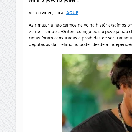
tema
“o povo no poder”.
Veja o vídeo, clicar
AQUI!
As rimas, “Já não caímos na velha história/saímos p
gente ir embora/Gritem comigo pois o povo já não ch
rimas foram censuradas e proibidas de ser transmit
deputados da Frelimo no poder desde a Independên