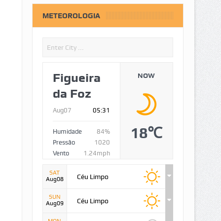
METEOROLOGIA
Figueira
NOW
da Foz
Aug07
05:31
18℃
Humidade
84%
Pressão
1020
Vento
1.24mph
SAT
Céu Limpo
Aug08
SUN
Céu Limpo
Aug09