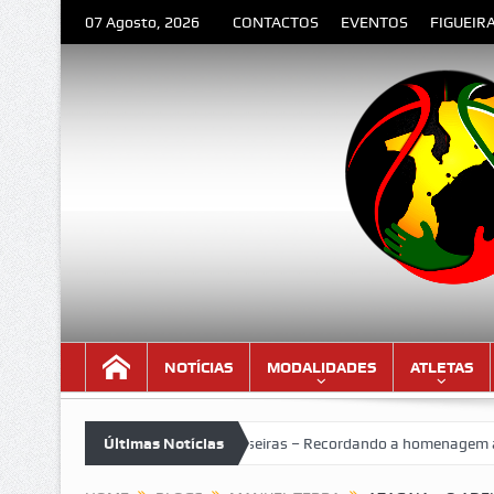
07 Agosto, 2026
CONTACTOS
EVENTOS
FIGUEIR
NOTÍCIAS
MODALIDADES
ATLETAS
VII Torneio das Traseiras – Recordando a homenagem ao “4 ideal” (an
Últimas Notícias