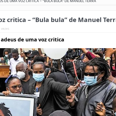
US DE UMA VOZ CRITICA – “BULA BULA” DE MANUEL TERRA
 critica – “Bula bula” de Manuel Ter
1 vezes
adeus de uma voz critica