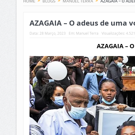
HOME
BLOGS
MANUEL TERRA
AZAGAIA – O ADE
AZAGAIA – O adeus de uma voz
Data:
28 Março, 2023
Em:
Manuel Terra
Visualizações: 4.52
AZAGAIA – O 